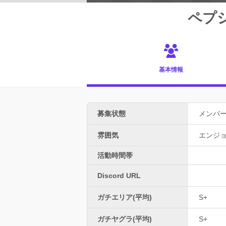
ペプ
基本情報
募集状態
メンバ
雰囲気
エンジ
活動時間帯
Discord URL
ガチエリア(平均)
S+
ガチヤグラ(平均)
S+