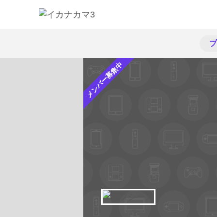
プ
メンバー募集中