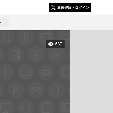
新規登録・ログイン
ト
637