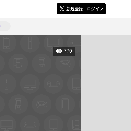
新規登録・ログイン
ト
770