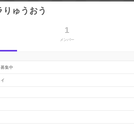
ラりゅうおう
1
メンバー
ー募集中
ョイ