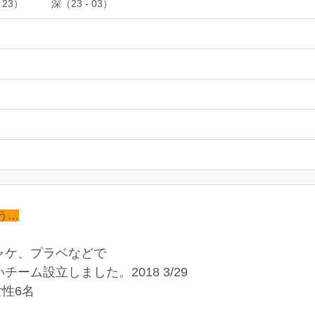
 23）
深（23 - 03）
う…
ャケ、プラベなどで
ーム設立しました。2018 3/29
女性6名