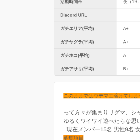
活動時間帯
夜（19 -
Discord URL
ガチエリア(平均)
A+
ガチヤグラ(平均)
A+
ガチホコ(平均)
A
ガチアサリ(平均)
B+
このままではウデマエ溶けてしま
って方々が集まりリグマ、シ
ゆるくワイワイ遊べたらな思いチ
現在メンバー15名 男性9名 
募集項目