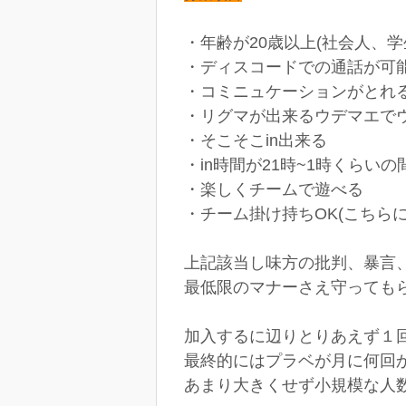
・年齢が20歳以上(社会人、
・ディスコードでの通話が可
・コミニュケーションがとれ
・リグマが出来るウデマエで
・そこそこin出来る
・in時間が21時~1時くらい
・楽しくチームで遊べる
・チーム掛け持ちOK(こちら
上記該当し味方の批判、暴言
最低限のマナーさえ守っても
加入するに辺りとりあえず１
最終的にはプラベが月に何回
あまり大きくせず小規模な人