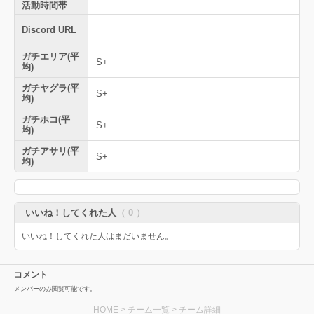
活動時間帯
Discord URL
ガチエリア(平
S+
均)
ガチヤグラ(平
S+
均)
ガチホコ(平
S+
均)
ガチアサリ(平
S+
均)
いいね！してくれた人
（ 0 ）
いいね！してくれた人はまだいません。
コメント
メンバーのみ閲覧可能です。
HOME
>
チーム一覧
> チーム詳細