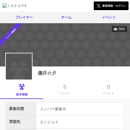
新規登録・ログイン
プレイヤー
チーム
イベント
584
メンバー募集中
傭兵☆彡
5
0
メンバー
イベント
基本情報
募集状態
メンバー募集中
雰囲気
エンジョイ