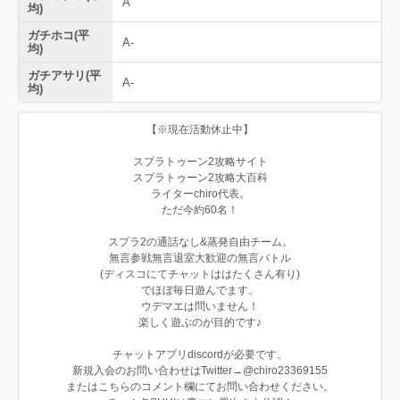
A
均)
ガチホコ(平
A-
均)
ガチアサリ(平
A-
均)
【※現在活動休止中】
スプラトゥーン2攻略サイト
スプラトゥーン2攻略大百科
ライターchiro代表。
ただ今約60名！
スプラ2の通話なし&蒸発自由チーム。
無言参戦無言退室大歓迎の無言バトル
(ディスコにてチャットははたくさん有り)
でほぼ毎日遊んでます。
ウデマエは問いません！
楽しく遊ぶのが目的です♪
チャットアプリdiscordが必要です。
新規入会のお問い合わせはTwitter→@chiro23369155
またはこちらのコメント欄にてお問い合わせください。