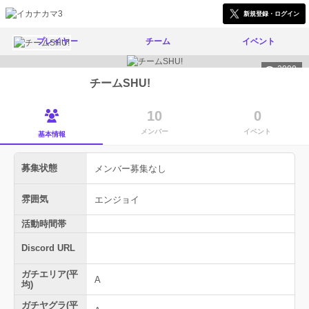
新規登録・ログイン
プレイヤー
チーム
イベント
2000
チームSHU!
10
0
メンバー
イベント
基本情報
募集状態
メンバー募集なし
雰囲気
エンジョイ
活動時間帯
Discord URL
ガチエリア(平
A
均)
ガチヤグラ(平