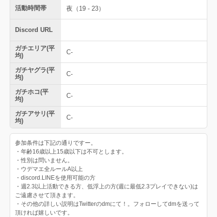
活動時間帯
夜（19 - 23）
Discord URL
ガチエリア(平
C-
均)
ガチヤグラ(平
C-
均)
ガチホコ(平
C-
均)
ガチアサリ(平
C-
均)
参加条件は下記の通りですー。
・年齢16歳以上15歳以下は不可とします。
・性別は問いません。
・ウデマエ全ルールA以上
・discord.LINEを使用可能の方
・週2.3以上活動できる方、低浮上の方(週に最低2.3プレイできない)は
ご遠慮させて頂きます。
・その他の詳しい説明はTwitterのdmにて！。フォローしてdmを送って
頂ければ嬉しいです。