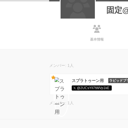
固定@
基本情報
メンバー: 1人
スプラトゥーン用
ラピッドブ
@2UCsYlI7tWVp1kE
メンバー: 1人