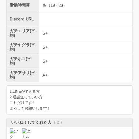
活動時間帯
夜（19 - 23）
Discord URL
ガチエリア(平
S+
均)
ガチヤグラ(平
S+
均)
ガチホコ(平
S+
均)
ガチアサリ(平
A+
均)
1.LINEができる方
2.通話無しでいい方
これだけです！
よろしくお願いします！
いいね！してくれた人
（ 2 ）