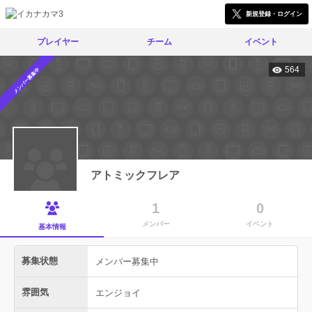
新規登録・ログイン
プレイヤー
チーム
イベント
564
メンバー募集中
アトミックフレア
1
0
メンバー
イベント
基本情報
募集状態
メンバー募集中
雰囲気
エンジョイ