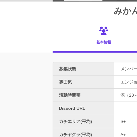
みか
基本情報
募集状態
メンバ
雰囲気
エンジ
活動時間帯
深（23 -
Discord URL
ガチエリア(平均)
S+
ガチヤグラ(平均)
A+