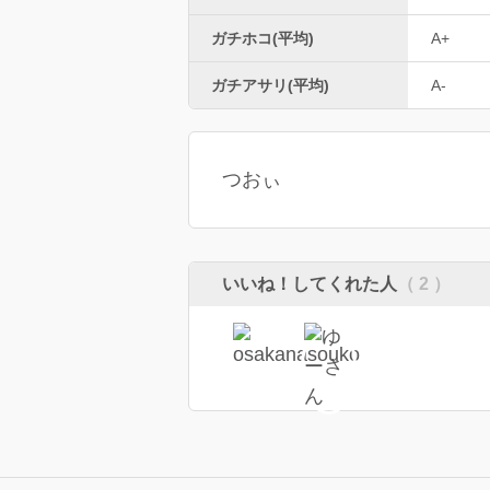
ガチホコ(平均)
A+
ガチアサリ(平均)
A-
つおぃ
いいね！してくれた人
（ 2 ）