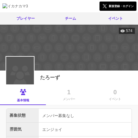
新規登録・ログイン
プレイヤー
チーム
イベント
574
たろーず
1
0
メンバー
イベント
基本情報
募集状態
メンバー募集なし
雰囲気
エンジョイ