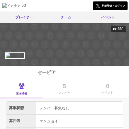
新規登録・ログイン
プレイヤー
チーム
イベント
661
セーピア
5
0
メンバー
イベント
基本情報
募集状態
メンバー募集なし
雰囲気
エンジョイ