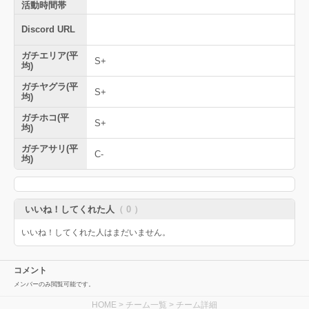
活動時間帯
Discord URL
ガチエリア(平
S+
均)
ガチヤグラ(平
S+
均)
ガチホコ(平
S+
均)
ガチアサリ(平
C-
均)
いいね！してくれた人
（ 0 ）
いいね！してくれた人はまだいません。
コメント
メンバーのみ閲覧可能です。
HOME
>
チーム一覧
> チーム詳細