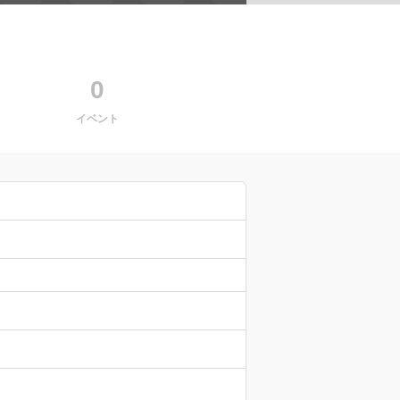
0
イベント