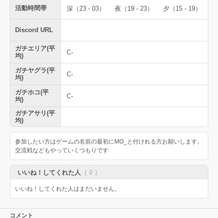
活動時間帯
深（23 - 03）
夜（19 - 23）
夕（15 - 19）
Discord URL
ガチエリア(平
C-
均)
ガチヤグラ(平
C-
均)
ガチホコ(平
C-
均)
ガチアサリ(平
均)
参加したい方はゲームの名前の最初にMO_と付けれる方お願いします。
交流戦などもやっていくつもりです
いいね！してくれた人
（ 0 ）
いいね！してくれた人はまだいません。
コメント