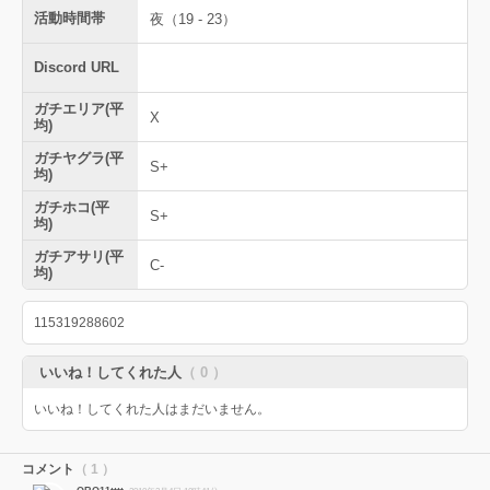
活動時間帯
夜（19 - 23）
Discord URL
ガチエリア(平
X
均)
ガチヤグラ(平
S+
均)
ガチホコ(平
S+
均)
ガチアサリ(平
C-
均)
115319288602
いいね！してくれた人
（ 0 ）
いいね！してくれた人はまだいません。
コメント
（ 1 ）