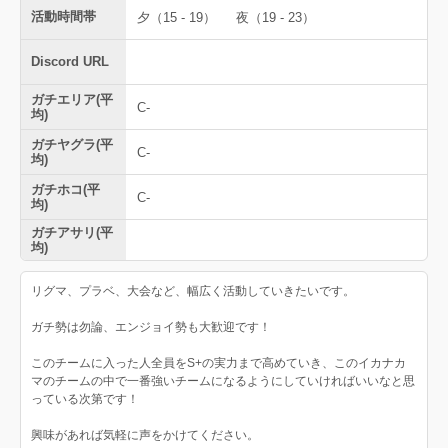
活動時間帯
夕（15 - 19）
夜（19 - 23）
Discord URL
ガチエリア(平
C-
均)
ガチヤグラ(平
C-
均)
ガチホコ(平
C-
均)
ガチアサリ(平
均)
リグマ、プラベ、大会など、幅広く活動していきたいです。
ガチ勢は勿論、エンジョイ勢も大歓迎です！
このチームに入った人全員をS+の実力まで高めていき、このイカナカ
マのチームの中で一番強いチームになるようにしていければいいなと思
っている次第です！
興味があれば気軽に声をかけてください。