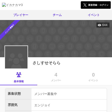
新規登録・ログイン
プレイヤー
チーム
イベント
644
メンバー募集中
さしすせそらら
4
0
メンバー
イベント
基本情報
募集状態
メンバー募集中
雰囲気
エンジョイ