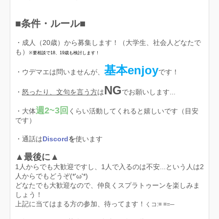
■条件・ルール■
・成人（20歳）から募集します！（大学生、社会人どなたで
も）
※要相談で18、19歳も検討します！
基本enjoy
・ウデマエは問いませんが、
です！
NG
・
怒ったり、文句を言う方
は
でお願いします...
週2~3回
・大体
くらい活動してくれると嬉しいです（目安
です）
・通話は
Discord
を
使います
▲最後に▲
1人からでも大歓迎ですし、1人で入るのは不安...という人は2
人からでもどうぞ(*'ω'*)
どなたでも大歓迎なので、仲良くスプラトゥーンを楽しみま
しょう！
上記に当てはまる方の参加、待ってます！
くコ:≡ ≡=─