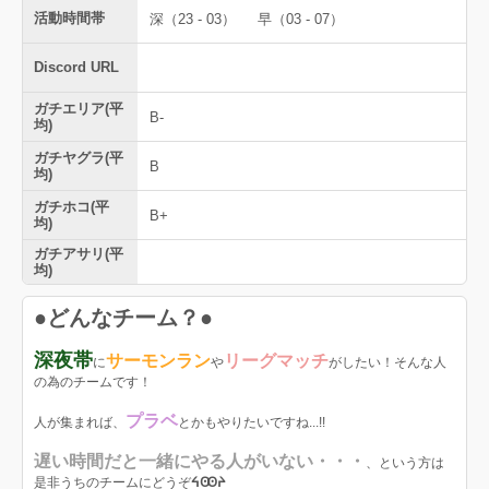
活動時間帯
深（23 - 03）
早（03 - 07）
Discord URL
ガチエリア(平
B-
均)
ガチヤグラ(平
B
均)
ガチホコ(平
B+
均)
ガチアサリ(平
均)
●どんなチーム？●
深夜帯
サーモンラン
リーグマッチ
に
や
がしたい！そんな人
の為のチームです！
プラベ
人が集まれば、
とかもやりたいですね...!!
遅い時間だと一緒にやる人がいない・・・
、という方は
是非うちのチームにどうぞ
ᔦꙬᔨ