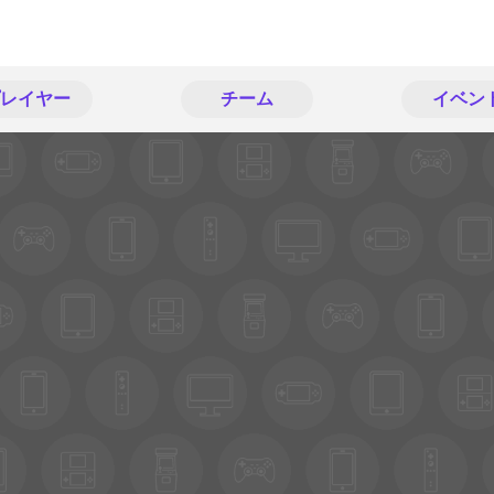
レイヤー
チーム
イベン