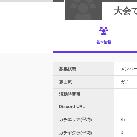
大会
基本情報
募集状態
メンバ
雰囲気
ガチ
活動時間帯
Discord URL
ガチエリア(平均)
S+
ガチヤグラ(平均)
X