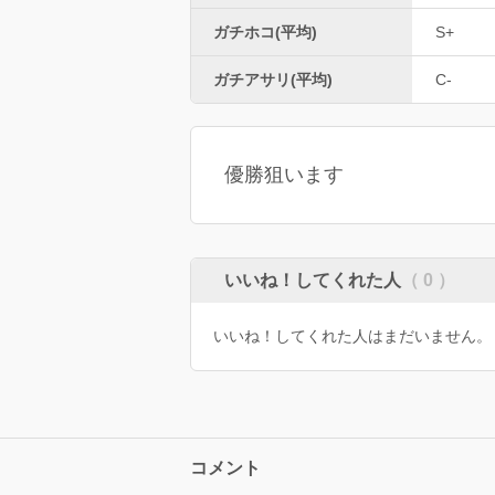
ガチホコ(平均)
S+
ガチアサリ(平均)
C-
優勝狙います
いいね！してくれた人
（ 0 ）
いいね！してくれた人はまだいません。
コメント