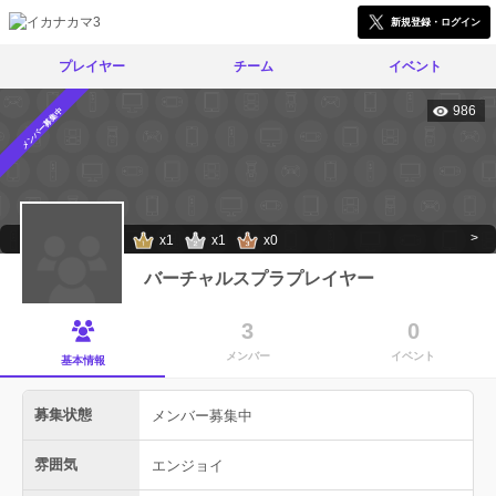
新規登録・ログイン
プレイヤー
チーム
イベント
986
メンバー募集中
x1
x1
x0
バーチャルスプラプレイヤー
3
0
メンバー
イベント
基本情報
募集状態
メンバー募集中
雰囲気
エンジョイ