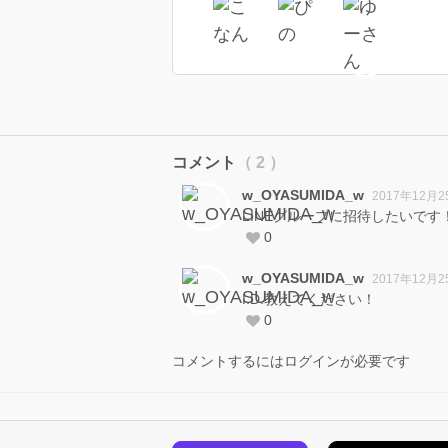
コメント
（ 2 ）
w_OYASUMIDA_w
2017年12月2
LINEグループに招待したいです
0
w_OYASUMIDA_w
2017年12月2
I.D.教えてください！
0
コメントするにはログインが必要です