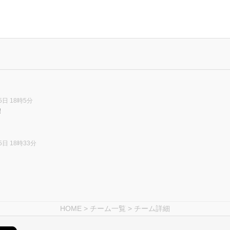
5日 18時5分
！
5日 18時33分
HOME
>
チーム一覧
> チーム詳細