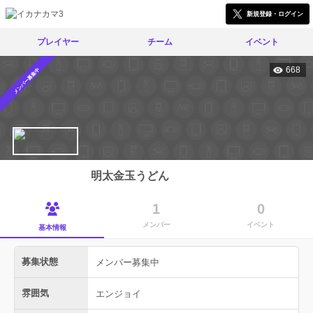
新規登録・ログイン
プレイヤー
チーム
イベント
668
メンバー募集中
明太金玉うどん
1
0
メンバー
イベント
基本情報
募集状態
メンバー募集中
雰囲気
エンジョイ