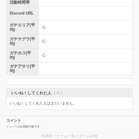
活動時間帯
Discord URL
ガチエリア(平
C-
均)
ガチヤグラ(平
C-
均)
ガチホコ(平
C-
均)
ガチアサリ(平
均)
いいね！してくれた人
（ 0 ）
いいね！してくれた人はまだいません。
コメント
メンバーのみ閲覧可能です。
HOME
>
チーム一覧
> チーム詳細