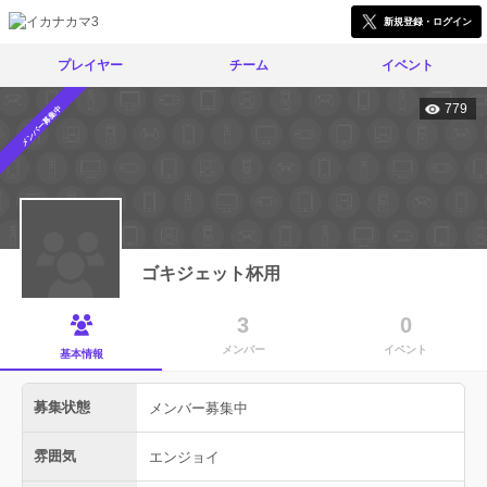
新規登録・ログイン
プレイヤー
チーム
イベント
779
メンバー募集中
ゴキジェット杯用
3
0
メンバー
イベント
基本情報
募集状態
メンバー募集中
雰囲気
エンジョイ