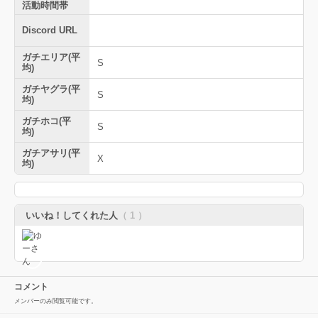
活動時間帯
Discord URL
ガチエリア(平
S
均)
ガチヤグラ(平
S
均)
ガチホコ(平
S
均)
ガチアサリ(平
X
均)
いいね！してくれた人
（ 1 ）
コメント
メンバーのみ閲覧可能です。