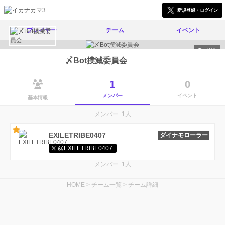
新規登録・ログイン
プレイヤー
チーム
イベント
766
〆Bot撲滅委員会
1
0
メンバー
イベント
基本情報
メンバー: 1人
EXILETRIBE0407
ダイナモローラー
@EXILETRIBE0407
メンバー: 1人
HOME
>
チーム一覧
>
チーム詳細