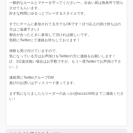
一般的なルールとマナーを守ってください〜。出会い厨は無条件で切ら
させてもらいます。
好きな時間にゆるっとプレーするスタイルです。
すでにチームに参加されてる方でもOKです！(3つ以上の掛け持ちはの
方はご遠慮下さい)
都合が合ったときに参加して頂ければ嬉しいです。
気軽にTwitterにて連絡お待ちしております！
体験も受け付けていますので、
気になっている方はお声掛けをTwitterの方に連絡をお願いします！
(2、3日返信無い場合はお手数ですが、もう一度Twitterでお声掛け下さ
い…)
連絡用にTwitterグループDM
遊びのお誘いはディスコード使ってます。
まず気になりましたらリーダーのあっか(@acca1408)までご連絡くださ
い！