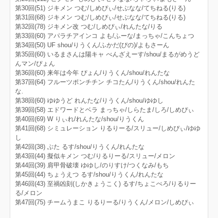
第30回(51) ジキメン つむ/しめぴぃ/せぶなな/てちねる(りる)
第31回(68) ジキメン つむ/しめぴぃ/せぶなな/てちねる(りる)
第32回(78) ジキメン改 つむ/しめぴぃ/れんたな/りる
第33回(60) アパラチアインコ よも/ふーな/まっちゃ/こんちょつ
第34回(50) UF shou/りうくん/ふかだ(ぴの)/よもさーん
第35回(60) いるまさんは陽キャ べんざえーす/shou/まるがめうど
んマン/ぴょん
第36回(60) 来年は今年 ぴょん/りうくん/shou/れんたな
第37回(64) フルーツポンチチン チコたん/りうくん/shou/れんた
な.
第38回(60) ゆゆうど れんたな/りうくん/shou/ゆゆし
第39回(58) エドワードとベラ まっちゃ/しらたま/しろ/しめぴぃ
第40回(69) W りぃれ/れんたな/shou/りうくん
第41回(68) シミュレーション りるりーる/スリュー/しめぴぃ/ゆゆ
し
第42回(38) ぶた るす/shou/りうくん/れんたな
第43回(44) 擬似キメン つむ/りるりーる/スリュー/メロン
第44回(39) 肩甲骨破壊 ゆゆし/のりすけ/つくなみ/もち
第45回(44) ちょうえつ るす/shou/りうくん/れんたな
第46回(43) 至禍凶刻(しかきょうこく) るす/ちょこぺろ/りるりー
る/メロン
第47回(75) チームうまこ りるりーる/りうくん/メロン/しめぴぃ