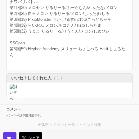
ナワバリバトル＋
第1回(30) メロセン りるりーる/ふーらむん/れんたな/メロン
第2回(28) 白玉メロン りるりーる/メロン/しらたま/しろ
第3回(19) PixioMonster ちかし/るす/ぼむα/ごっどちゃそ
第4回(39) らいおん メロン/チコたん/もは/しらたま
第5回(32) うまこ りるりーる/りうくん/メロン/しめぴぃ
SSOpen
第5回(59) Heyhoe Academy スリュー ちょこぺろ Hatti しぇるた
ん
いいね！してくれた人
（ 1 ）
コメント
メンバーのみ閲覧可能です。
HOME
>
イベント一覧
> イベント詳細
シェア
1