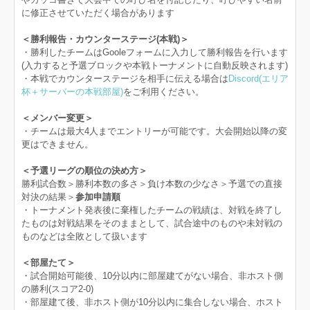
に修正させていただく場合があります
＜勝利報告・カウンターステージ(本戦)＞
・勝利したチームはGooleフォームに入力して勝利報告を行います
(入力すると予選ブロックや本戦トーナメントに自動反映されます)
・本戦でカウンターステージを相手に伝える場合は
Discord(エリア
杯＋サーバーの本戦部屋)
をご利用ください。
＜メンバー変更＞
・チームは最大4人までエントリーが可能です。大会開始以降の変
更はできません。
＜予選リーグの順位の決め方＞
勝利試合数＞勝利本数の多さ＞負け本数の少なさ＞予選での直接
対決の結果＞
参加申請順
・トーナメント発表後に棄権したチームの戦績は、対戦を終了し
たものは対戦結果をそのままとして、試合途中のものや未対戦の
ものなどは全敗として扱います
＜部屋たて＞
・試合開始可能後、10分以内に部屋建てがない場合、非ホスト側
の勝利(スコア2-0)
・部屋建て後、非ホスト側が10分以内に集合しない場合、ホスト