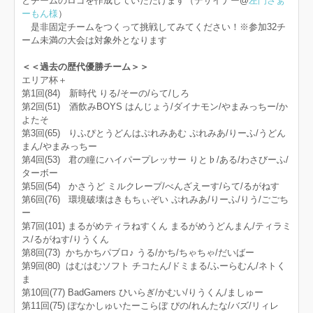
とチームのロゴを作成していただけます（デザイナー@
左門さぁ
ーもん様
）
是非固定チームをつくって挑戦してみてください！※参加32チ
ーム未満の大会は対象外となります
＜＜過去の歴代優勝チーム＞＞
エリア杯＋
第1回(84) 新時代 りる/そーの/らて/しろ
第2回(51) 酒飲みBOYS はんじょう/ダイナモン/やまみっちー/か
よたそ
第3回(65) りふぴとうどんはぷれみあむ ぷれみあ/りーふ/うどん
まん/やまみっちー
第4回(53) 君の瞳にハイパープレッサー りと♭/ある/わさびーふ/
ターボー
第5回(54) かさうど ミルクレープ/べんざえーす/らて/るがねす
第6回(76) 環境破壊はきもちぃぞい ぷれみあ/りーふ/りう/ごごち
ー
第7回(101) まるがめティラねすくん まるがめうどんまん/ティラミ
ス/るがねす/りうくん
第8回(73) かちかちパブロ♪ うる/かち/ちゃちゃ/だいばー
第9回(80) はむはむソフト チコたん/ドミまる/ふーらむん/ネトく
ま
第10回(77) BadGamers ひいらぎ/かむい/りうくん/ましゅー
第11回(75) ぽなかしゅいたーこらぼ ぴの/れんたな/バズ/リィレ