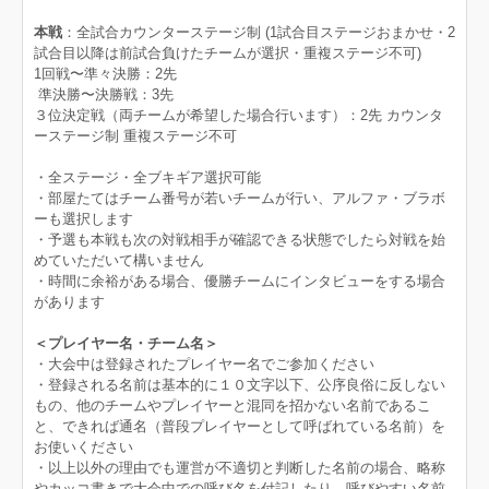
本戦
：全試合カウンターステージ制 (1試合目ステージおまかせ・2
試合目以降は前試合負けたチームが選択・重複ステージ不可)
1回戦〜準々決勝：2先
準決勝〜決勝戦：3先
３位決定戦（両チームが希望した場合行います）：2先 カウンタ
ーステージ制 重複ステージ不可
・全ステージ・全ブキギア選択可能
・部屋たてはチーム番号が若いチームが行い、アルファ・ブラボ
ーも選択します
・予選も本戦も次の対戦相手が確認できる状態でしたら対戦を始
めていただいて構いません
・時間に余裕がある場合、優勝チームにインタビューをする場合
があります
＜プレイヤー名・チーム名＞
・大会中は登録されたプレイヤー名でご参加ください
・登録される名前は基本的に１０文字以下、公序良俗に反しない
もの、他のチームやプレイヤーと混同を招かない名前であるこ
と、できれば通名（普段プレイヤーとして呼ばれている名前）を
お使いください
・以上以外の理由でも運営が不適切と判断した名前の場合、略称
やカッコ書きで大会中での呼び名を付記したり、呼びやすい名前