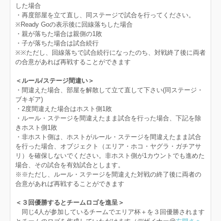
した場合
・再度部屋を立て直し、同ステージで試合を行ってください。
※Ready Goの表示後に回線落ちした場合
・親が落ちた場合は親側の1敗
・子が落ちた場合は試合続行
※※ただし、回線落ちで試合続行になったのち、対戦終了後に両者
の合意があれば再戦することができます
＜ルール/ステージ間違い＞
・間違えた場合、部屋を解散して立て直して下さい(同ステージ・
ブキギア)
・2度間違えた場合はホスト側1敗
・ルール・ステージを間違えたまま試合を行った場合、下記を除
きホスト側1敗
・非ホスト側は、ホストがルール・ステージを間違えたまま試合
を行った場合、オブジェクト（エリア・ホコ・ヤグラ・ガチアサ
リ）を確保しないでください。非ホスト側が1カウントでも進めた
場合、その試合を有効試合とします。
※※ただし、ルール・ステージを間違えた対戦の終了後に両者の
合意があれば再戦することができます
＜３回優勝するとチームロゴを進呈＞
同じ4人が参加しているチームでエリア杯＋を３回優勝されます