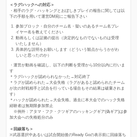
＜ラグ/ハックへの対応＞
・相手のラグ・ハッキングとおぼしきプレイの報告に関しては以
下の手順を用いて運営DM宛にご報告下さい
参加ブロック・自分のチーム名・疑いのあるチーム名プレ
イヤー名を教えてください
動画もしくは証拠の提出（決定的なものでないものは受理
いたしません）
具体的な説明をお願いします（どういう観点からうかがわ
しいと思ったのか）
・運営が動画を確認し、以下の判断を受理から10分以内に行いま
す
＊ラグ/ハックが認められなかった→対応終了
＊ラグが認められた→大会失格（ラグがあると認められたチーム
が次の対戦相手と試合を行っている場合もその結果は破棄されま
す）
＊ハックが認められた→大会失格。過去に本大会でのハック失格
経験者は無期限参加禁止
※例外：アタマ・フク・クツギアのハッキングギア(偽ギア)は参
加大会への失格処分のみ
＜回線落ち＞
※武器選択中あるいは試合開始後のReady Goの表示前に回線落ち