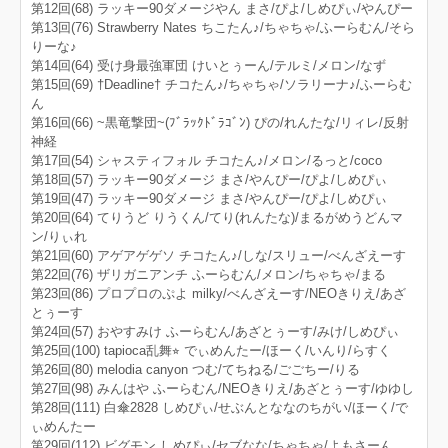
第12回(68) ラッキー90ダメージやん まさ/ぴよ/しめぴぃ/やんぴー
第13回(76) Strawberry Nates ちこたん♪/ちゃちゃ/ふーらむん/そら
りーな♪
第14回(64) 受け身最強軍団 けいとぅーん/テルミ/メロン/なず
第15回(69) †Deadline† チコたん♪/ちゃちゃ/ソラリーナ♪/ふーらむ
ん
第16回(66) ~黒竜撃団~(ﾌﾞﾗｯｸﾄﾞﾗｺﾞﾝ) ぴの/れんたな/リィレ/反射
神経
第17回(54) シャスティフォル チコたん♪/メロン/るっと/coco
第18回(57) ラッキー90ダメージ まさ/やんぴー/ぴよ/しめぴぃ
第19回(47) ラッキー90ダメージ まさ/やんぴー/ぴよ/しめぴぃ
第20回(64) てりうど りうくん/てり(れんたな)/まるがめうどんマ
ン/りぃれ
第21回(60) アゲアゲゲソ チコたん♪/しな/スリュー/べんざえーす
第22回(76) ザリガニアンチ ふーらむん/メロン/ちゃちゃ/まる
第23回(86) プロプロのぷよ milky/べんざえーす/NEOきりえ/あざ
とぅーす
第24回(57) おやすみけ ふーらむん/あざとぅーす/みけ/しめぴぃ
第25回(100) tapioca乱舞⭐︎ でぃめんたー/ほーく/いんり/らすく
第26回(80) melodia canyon つむ/てちねる/ごごちー/りる
第27回(98) みんはや ふーらむん/NEOきりえ/あざとぅーす/ゆゆし
第28回(111) 白傘2828 しめぴぃ/せぶんとななのちがい/ほーく/で
ぃめんたー
第29回(112) ビグモン しめぴぃ/セブなな/ちゃちゃ/よもさーん