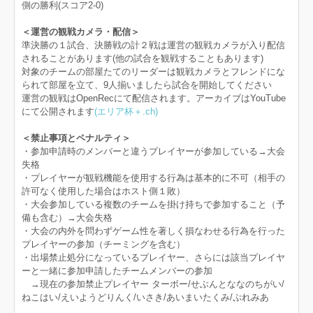
側の勝利(スコア2-0)
＜運営の観戦カメラ・配信＞
準決勝の１試合、決勝戦の計２戦は運営の観戦カメラが入り配信
されることがあります(他の試合を観戦することもあります)
対象のチームの部屋たてのリーダーは観戦カメラとフレンドにな
られて部屋を立て、9人揃いましたら試合を開始してください
運営の観戦はOpenRecにて配信されます。アーカイブはYouTube
にて公開されます
(エリア杯＋.ch)
＜禁止事項とペナルティ＞
・参加申請時のメンバーと違うプレイヤーが参加している→大会
失格
・プレイヤーが観戦機能を使用する行為は基本的に不可（相手の
許可なく使用した場合はホスト側１敗）
・大会参加している複数のチームを掛け持ちで参加すること（予
備も含む）→大会失格
・大会の内外を問わずゲーム性を著しく損なわせる行為を行った
プレイヤーの参加（チーミングを含む）
・出場禁止処分になっているプレイヤー、さらには該当プレイヤ
ーと一緒に参加申請したチームメンバーの参加
→現在の参加禁止プレイヤー ターボー/せぶんとななのちがい/
ねこはい/えいようどりんく/いさき/あいまいたくみ/ぷれみあ