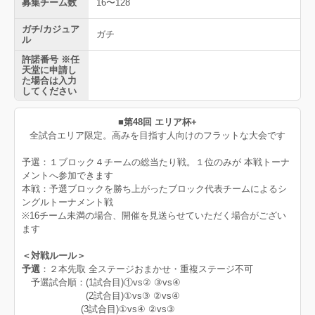
募集チーム数
16〜128
ガチ/カジュア
ガチ
ル
許諾番号 ※任
天堂に申請し
た場合は入力
してください
■第48回 エリア杯+
全試合エリア限定。高みを目指す人向けのフラットな大会です
予選：１ブロック４チームの総当たり戦。１位のみが 本戦トーナ
メントへ参加できます
本戦：予選ブロックを勝ち上がったブロック代表チームによるシ
ングルトーナメント戦
※16チーム未満の場合、開催を見送らせていただく場合がござい
ます
＜対戦ルール＞
予選
：２本先取 全ステージおまかせ・重複ステージ不可
予選試合順：(1試合目)①vs② ③vs④
(2試合目)①vs③ ②vs④
(3試合目)①vs④ ②vs③