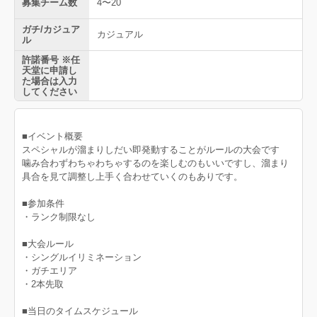
募集チーム数
4〜20
ガチ/カジュア
カジュアル
ル
許諾番号 ※任
天堂に申請し
た場合は入力
してください
■イベント概要
スペシャルが溜まりしだい即発動することがルールの大会です
噛み合わずわちゃわちゃするのを楽しむのもいいですし、溜まり
具合を見て調整し上手く合わせていくのもありです。
■参加条件
・ランク制限なし
■大会ルール
・シングルイリミネーション
・ガチエリア
・2本先取
■当日のタイムスケジュール