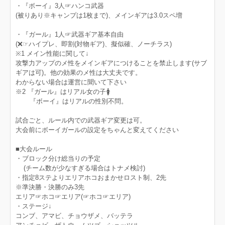
・『ボーイ』3人☞ハンコ武器
(被りあり※キャンプは1枚まで)、メインギアは3.0スペ増
・『ガール』1人☞武器ギア基本自由
(❌☞ハイプレ、即割(対物ギア)、擬似確、ノーチラス)
※1 メイン性能に関して↓
攻撃力アップのメ性をメインギアにつけることを禁止します(サブ
ギアは可)。他の効果のメ性は大丈夫です。
わからない場合は運営に聞いて下さい
※2 『ガール』はリアル女の子🚺
『ボーイ』はリアルの性別不問。
試合ごと、ルール内での武器ギア変更は可。
大会前にボーイガールの設定をちゃんと変えてください
■大会ルール
・ブロック分け総当りの予定
(チーム数が少なすぎる場合はトナメ検討)
・指定8ステよりエリアホコおまかせロスト制、2先
※準決勝・決勝のみ3先
エリア☞ホコ☞エリア(☞ホコ☞エリア)
・ステージ↓
コンブ、アマビ、チョウザメ、バッテラ