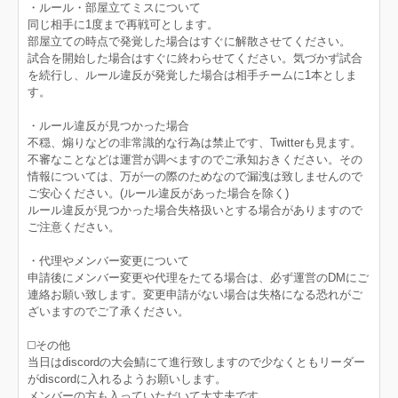
・ルール・部屋立てミスについて
同じ相手に1度まで再戦可とします。
部屋立ての時点で発覚した場合はすぐに解散させてください。
試合を開始した場合はすぐに終わらせてください。気づかず試合
を続行し、ルール違反が発覚した場合は相手チームに1本としま
す。
・ルール違反が見つかった場合
不穏、煽りなどの非常識的な行為は禁止です、Twitterも見ます。
不審なことなどは運営が調べますのでご承知おきください。その
情報については、万が一の際のためなので漏洩は致しませんので
ご安心ください。(ルール違反があった場合を除く)
ルール違反が見つかった場合失格扱いとする場合がありますので
ご注意ください。
・代理やメンバー変更について
申請後にメンバー変更や代理をたてる場合は、必ず運営のDMにご
連絡お願い致します。変更申請がない場合は失格になる恐れがご
ざいますのでご了承ください。
◻️その他
当日はdiscordの大会鯖にて進行致しますので少なくともリーダー
がdiscordに入れるようお願いします。
メンバーの方も入っていただいて大丈夫です