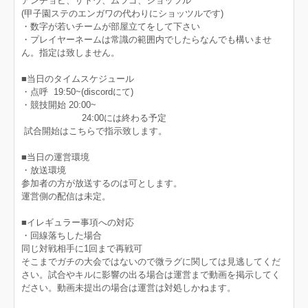
アンチョビ、ザトウ、ムツゴ、ショッツル
(甲子園ステのエンガワの代わりにショッツルです)
・数字が若いチームが部屋立てをして下さい
・プレイヤーネームは常識の範囲内でしたらなんでも構いませ
ん。指定は致しません。
■当日のタイムスケジュール
・点呼 19:50~(discordにて)
・競技開始 20:00~
24:00には終わる予定
試合開始はこちらで指示致します。
■当日の運営環境
・放送環境
参加者の方が放送するのは可とします。
運営側の配信は未定。
■イレギュラー事項への対応
・回線落ちした場合
同じ対戦相手に1回まで再戦可
そこまでガチの大会ではないので微ラグに関しては見逃してくだ
さい。試合やキルに影響の出る場合は運営まで動画を掲示してく
ださい。動画未提出の場合は運営は対処しかねます。