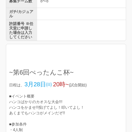
募集チーム数
8〜8
ガチ/カジュア
ル
許諾番号 ※任
天堂に申請し
た場合は入力
してください
~第6
回ぺったんこ杯~
3月28日㈰
20時~
日程は、
(試合開始)
■イベント概要
ハンコばかりのカオスな大会!!!
ハンコをかませ!!投げてよし！叩いてよし！
あくまでもハンコがメインだぞ!!
■参加条件
・4人制