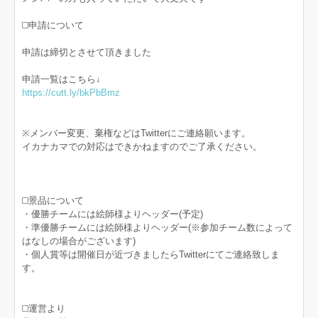
◻️申請について
申請は締切とさせて頂きました
申請一覧はこちら↓
https://cutt.ly/bkPbBmz
※メンバー変更、棄権などはTwitterにご連絡願います。
イカナカマでの対応はできかねますのでご了承ください。
◻️景品について
・優勝チームには絵師様よりヘッダー(予定)
・準優勝チームには絵師様よりヘッダー(※参加チーム数によって
はなしの場合がございます)
・個人賞等は開催日が近づきましたらTwitterにてご連絡致しま
す。
◻️運営より