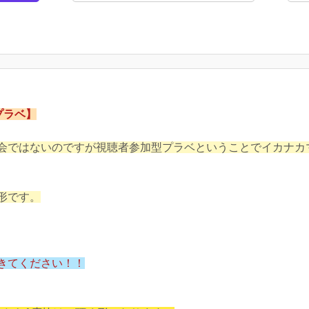
プラベ】
会ではないのですが視聴者参加型プラベということでイカナカ
形です。
きてください！！