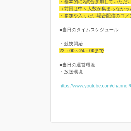
・基本的に2試合参加していただ
（前回は中々人数が集まらなかっ
・参加や入りたい場合配信のコメ
■当日のタイムスケジュール
・競技開始
22：00～24：00まで
■当日の運営環境
・放送環境
https://www.youtube.com/chann