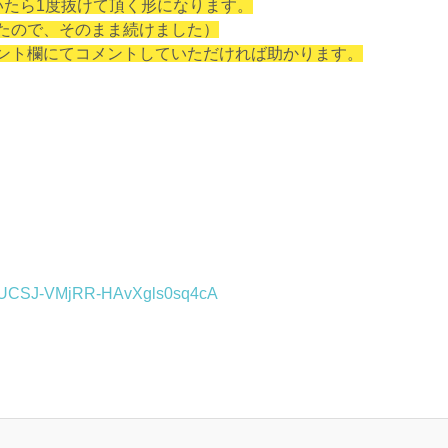
いたら1度抜けて頂く形になります。
たので、そのまま続けました）
ント欄にてコメントしていただければ助かります。
el/UCSJ-VMjRR-HAvXgls0sq4cA