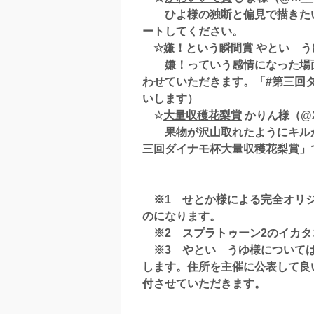
ひよ様の独断と偏見で描きたい
ートしてください。
☆
嫌！という瞬間賞
やとい うゆ様
嫌！っていう感情になった場面
わせていただきます。「#第三回ダ
いします）
☆
大量収穫花梨賞
かりん様（@X
果物が沢山取れたようにキルが沢山取れ
三回ダイナモ杯大量収穫花梨賞」
※1 せとか様による完全オリジ
のになります。
※2 スプラトゥーン2のイカタ
※3 やとい うゆ様については
します。住所を主催に公表して良
付させていただきます。