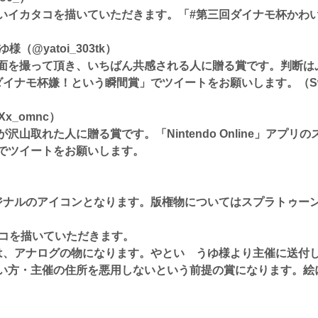
イカタコを描いていただきます。「#第三回ダイナモ杯かわい
（@yatoi_303tk）
を撮って頂き、いちばん共感される人に贈る賞です。判断は
イナモ杯嫌！という瞬間賞」でツイートをお願いします。（Swi
x_omnc）
た人に贈る賞​​​​​​​です。「Nintendo Online」ア
でツイートをお願いします。
ナルのアイコンとなります。版権物についてはスプラトゥー
コを描いていただきます。
、アナログの物になります。やとい うゆ様より主催に送付
い方・主催の住所を悪用しないという前提の賞になります。絵