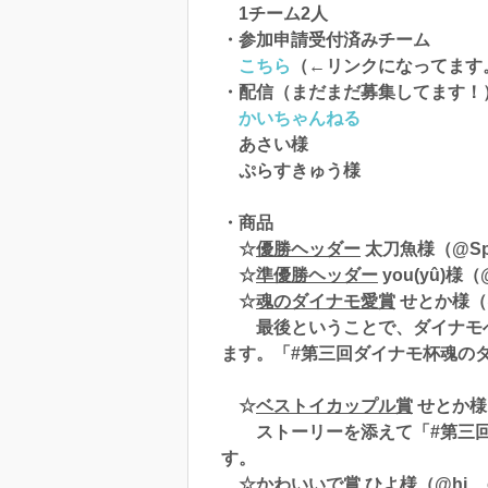
1チーム2人
・参加申請受付済みチーム
こちら
（←リンクになってます
・配信（まだまだ募集してます！
かいちゃんねる
あさい様
ぷらすきゅう様
・商品
☆
優勝ヘッダー
太刀魚様（@Spl
☆
準優勝ヘッダー
you(yû)様（@
☆
魂のダイナモ愛賞
せとか様（@s
最後ということで、ダイナモへの愛
ます。「#第三回ダイナモ杯魂の
☆
ベストイカップル賞
せとか様（
ストーリーを添えて「#第三回ダ
す。
☆
かわいいで賞
ひよ様（@hi__