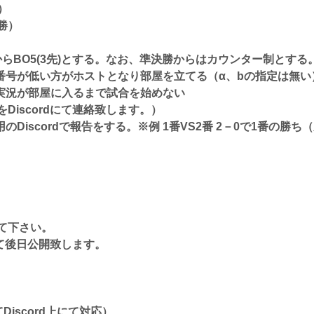
）
勝）
勝からBO5(3先)とする。なお、準決勝からはカウンター制とする
号が低い方がホストとなり部屋を立てる（α、bの指定は無い
実況が部屋に入るまで試合を始めない
scordにて連絡致します。）
iscordで報告をする。※例 1番VS2番 2－0で1番の勝
て下さい。
て後日公開致します。
iscord上にて対応）