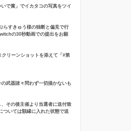
いで賞」でイカタコの写真をツイ
ぷらすきゅう様の独断と偏見で行
tchの30秒動画での提出をお願
プリのスクリーンショットを添えて「#第
ンの武器諸々問わず一切描かないも
し、その後主催より当選者に送付致
については額縁に入れた状態で送