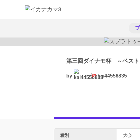
プ
第三回ダイナモ杯 ～ベスト
by
kai44556835
種別
大会