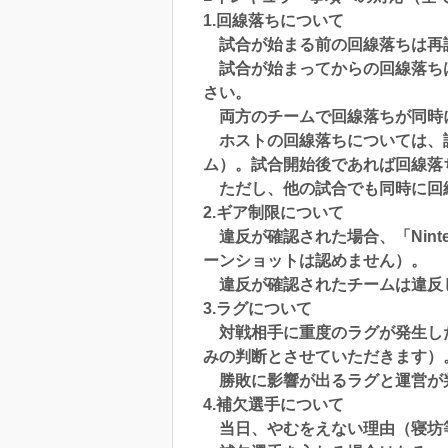
1.回線落ちについて
試合が始まる前の回線落ちは再
試合が始まってからの回線落ちは
さい。
両方のチームで回線落ちが同時
ホストの回線落ちについては、試
ム）。試合開始後であれば回線落
ただし、他の試合でも同時に回線
2.ギア制限について
違反が確認された場合、「Nint
ーンショットは認めません）。
違反が確認されたチームは違反
3.ラグについて
対戦相手に重度のラグが発生した場
みの判断とさせていただきます）
勝敗に影響が出るラグと運営が判
4.補欠選手について
当日、やむをえない理由（寝坊等