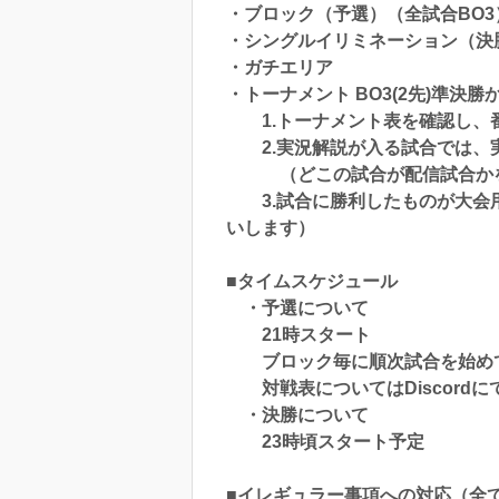
・ブロック（予選）（全試合BO3
・シングルイリミネーション（決
・ガチエリア
・トーナメント BO3(2先)準決
1.トーナメント表を確認し、番
2.実況解説が入る試合では、
（どこの試合が配信試合かをDi
3.試合に勝利したものが大会用のD
いします）
■タイムスケジュール
・予選について
21時スタート
ブロック毎に順次試合を始め
対戦表についてはDiscordに
・決勝について
23時頃スタート予定
■イレギュラー事項への対応（全てD