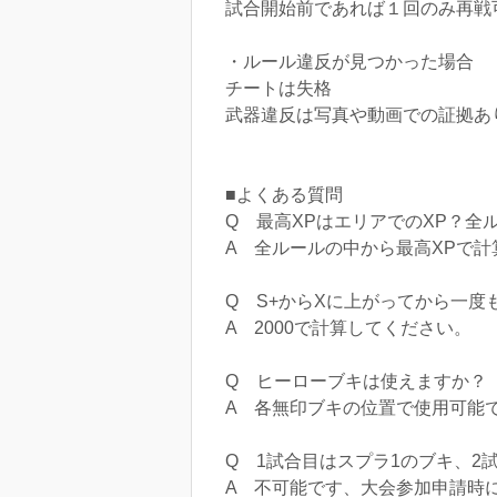
試合開始前であれば１回のみ再戦
・ルール違反が見つかった場合
チートは失格
武器違反は写真や動画での証拠あ
■よくある質問
Q 最高XPはエリアでのXP？全
A 全ルールの中から最高XPで
Q S+からXに上がってから一
A 2000で計算してください。
Q ヒーローブキは使えますか？
A 各無印ブキの位置で使用可能
Q 1試合目はスプラ1のブキ、2
A 不可能です、大会参加申請時