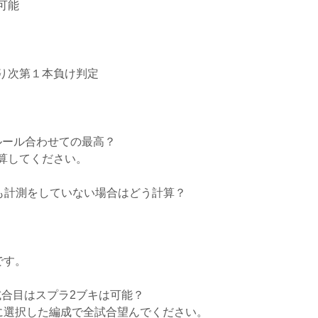
可能
り次第１本負け判定
ルール合わせての最高？
計算してください。
度も計測をしていない場合はどう計算？
です。
試合目はスプラ2ブキは可能？
に選択した編成で全試合望んでください。