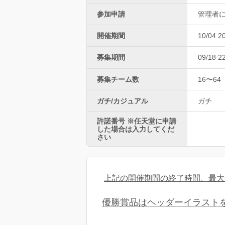
参加申請
管理者
開催期間
10/04 2
募集期間
09/18 2
募集チーム数
16〜64
ガチ/カジュアル
ガチ
許諾番号 ※任天堂に申請
した場合は入力してくだ
さい
上記の開催期間の終了時間、最大
優勝賞品はヘッダーイラスト