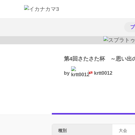
プ
第4回さたさた杯 ～思い出
by
krtt0012
種別
大会