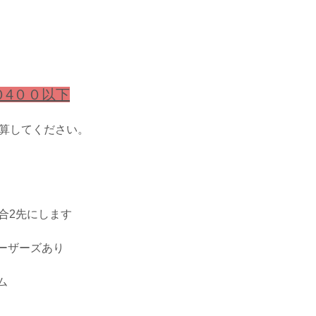
０4００以下
で計算してください。
合2先にします
ーザーズあり
ム