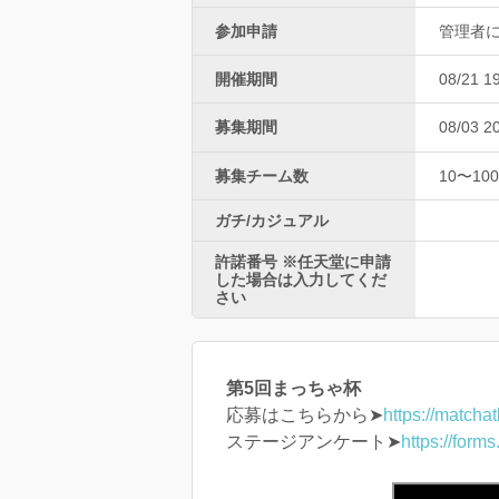
参加申請
管理者
開催期間
08/21 1
募集期間
08/03 2
募集チーム数
10〜100
ガチ/カジュアル
許諾番号 ※任天堂に申請
した場合は入力してくだ
さい
第5回まっちゃ杯
応募はこちらから➤
https://matcha
ステージアンケート➤
https://fo