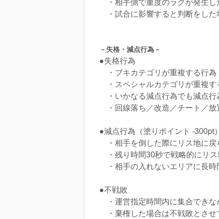
・相手側で重度のラグが発生し
・試合に影響すると判断をした
－失格・減点行為－
●失格行為
・ブキカテゴリが重複する行為
・スペシャルカテゴリが重複す
・いかなる減点行為でも減点行為
・回線落ち／改造／チート／放
●減点行為（塗りポイント -300pt
・相手を倒した際にリス地に戻
・残り時間30秒で戦略的にリス
​ ・相手の入れないエリアに長時
●不戦敗
・運営指定時間内に集合できな
・棄権した場合は不戦敗とさせ