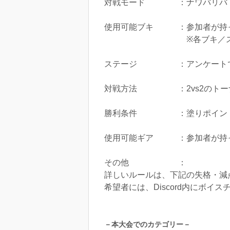
対戦モード ：ナワバリバ
使用可能ブキ ：参加者が持っ
※各ブキ／スペシャルカテ
​ステージ ：アンケートで決
対戦方法 ：2vs2のトー
勝利条件 ：塗りポイント×キ
使用可能ギア ：参加者が持っ
​その他 ：
​詳しいルールは、下記の失格・
希望者には、Discord内にボイ
－本大会でのカテゴリー－