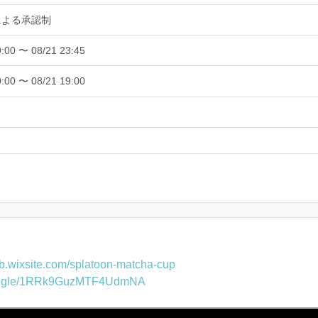
による承認制
9:00 〜 08/21 23:45
0:00 〜 08/21 19:00
tb.wixsite.com/splatoon-matcha-cup
rms.gle/1RRk9GuzMTF4UdmNA