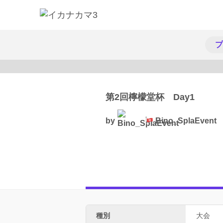
プ
第2回檸檬堂杯 Day1
by
Bino_SplaEvent
種別
大会