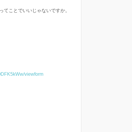
いってことでいいじゃないですか。
wODFK5kWw/viewform