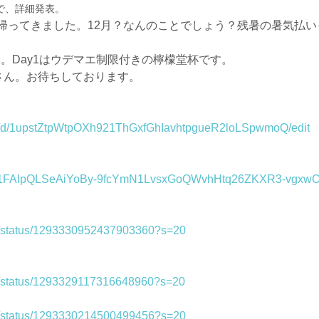
で、詳細発表。
帰ってきました。12月？なんのことでしょう？残暑の暑気払
す。Day1はウデマエ制限付きの檸檬堂杯です。
皆さん。お待ちしております。
nt/d/1upstZtpWtpOXh921ThGxfGhIavhtpgueR2loLSpwmoQ/edit
s/d/e/1FAIpQLSeAiYoBy-9fcYmN1LvsxGoQWvhHtq26ZKXR3-vgx
ent/status/1293330952437903360?s=20
nt/status/1293329117316648960?s=20
ent/status/1293330214500499456?s=20