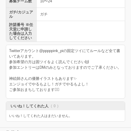
募集チーム数
10〜24
ガチ/カジュア
ガチ
ル
許諾番号 ※任
天堂に申請し
た場合は入力
してください
Twitterアカウント@pppppink_piの固定ツイにてルールなど全て書
いてあります。
参加希望の方は固ツイをよく読んでください🙌
参加エントリーはDMのみとなっておりますのでご了承ください。
神絵師さんの優勝イラストもあります✨
エンジョイでやるもよし！ガチでやるもよし！
ご参加おまちしております🙇‍♀️
いいね！してくれた人
（ 0 ）
いいね！してくれた人はまだいません。