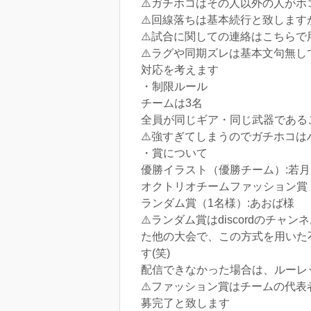
⚠️ガチホコはその人以外の人が
⚠️回線落ちは基本続行と致しま
⚠️試合に関しての連絡はこちら
⚠️ラグや同期ズレは基本文句無
対応を考えます
・制限ルール
チームは3名
全員が同じギア・同じ武器である
⚠️強すぎてしまうのでガチホコ
・賞について
優勝イラスト（優勝チーム）:若
オクトリオチームファッション賞
ランダム賞（1名様）:あおば様
⚠️ランダム賞はdiscordの
た他の大会で、この方式を用いた
す(笑)
配信できなかった場合は、ルーレ
⚠️ファッション賞はチームの代表
募完了と致します