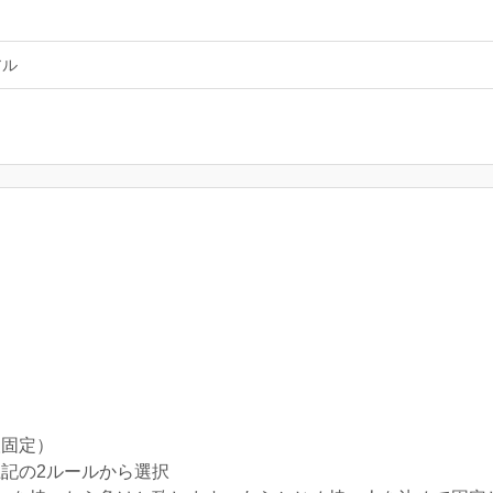
アル
人固定）
上記の2ルールから選択