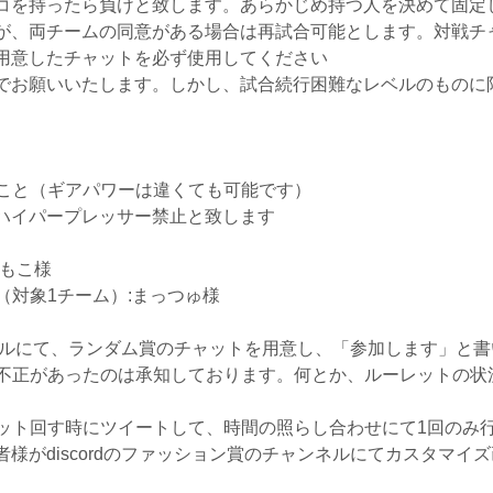
ホコを持ったら負けと致します。あらかじめ持つ人を決めて固定
すが、両チームの同意がある場合は再試合可能とします。対戦チ
で用意したチャットを必ず使用してください
しでお願いいたします。しかし、試合続行困難なレベルのものに
こと（ギアパワーは違くても可能です）
はハイパープレッサー禁止と致します
月もこ様
（対象1チーム）:まっつゅ様
チャンネルにて、ランダム賞のチャットを用意し、「参加します」
不正があったのは承知しております。何とか、ルーレットの状
ット回す時にツイートして、時間の照らし合わせにて1回のみ
者様がdiscordのファッション賞のチャンネルにてカスタマ