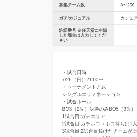
募集チーム数
8〜256
ガチ/カジュアル
カジュ
許諾番号 ※任天堂に申請
した場合は入力してくだ
さい
・試合日時
7/26（日）21:00〜
・トーナメント方式
シングルエリミネーション
・試合ルール
BO3（2先）決勝のみBO5（3先）
1試合目:ガチエリア
2試合目:ガチホコ（ホコ持ちは1
3試合目:2試合目負けたチームが