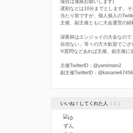
場合は連絡お願いします)
遅刻などは10分までとします。
当たり前ですが、個人個人のTwi
主催、副主催ともに大会運営の経
深夜杯はエンジョイの大会なので
自信ない」等々の方大歓迎でござい
※質問などあれば主催、副主催に
主催TwitterID：@yamimaro2
副主催TwitterID：@kaname67456
いいね！してくれた人
（ 1 ）