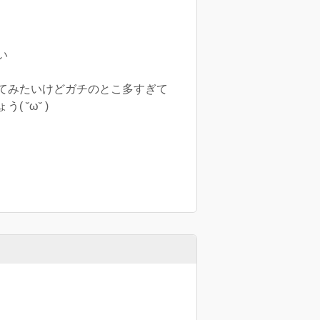
い
てみたいけどガチのとこ多すぎて
˘ω˘ )