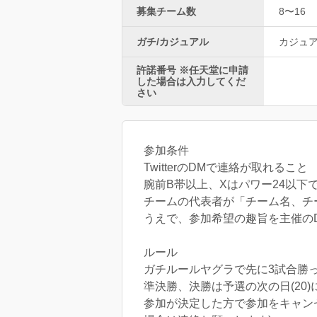
募集チーム数
8〜16
ガチ/カジュアル
カジュ
許諾番号 ※任天堂に申請
した場合は入力してくだ
さい
参加条件
TwitterのDMで連絡が取れること
腕前B帯以上、Xはパワー24以下で
チームの代表者が「チーム名、チーム
うえで、参加希望の趣旨を主催の
ルール
ガチルールヤグラで先に3試合勝
準決勝、決勝は予選の次の日(20
参加が決定した方で参加をキャン