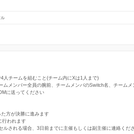
アル
4人チームを組むこと(チーム内にXは1人まで)
メンバー全員の腕前、チームメンバのSwitch名、チームメンバー
DMに送ってください
った方が決勝に進みます
)に行われます
セルされる場合、3日前までに主催もしくは副主催に連絡くださ