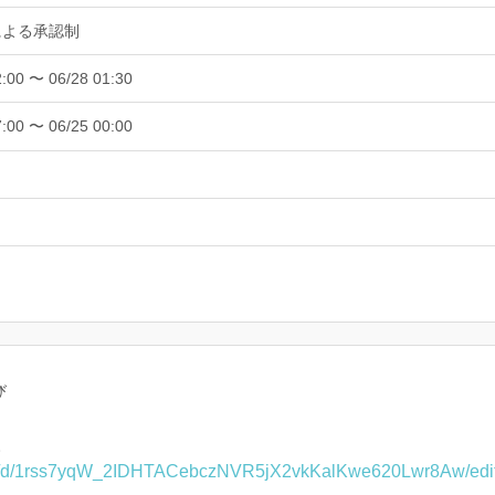
による承認制
2:00 〜 06/28 01:30
7:00 〜 06/25 00:00
び
。
ent/d/1rss7yqW_2IDHTACebczNVR5jX2vkKalKwe620Lwr8Aw/edi