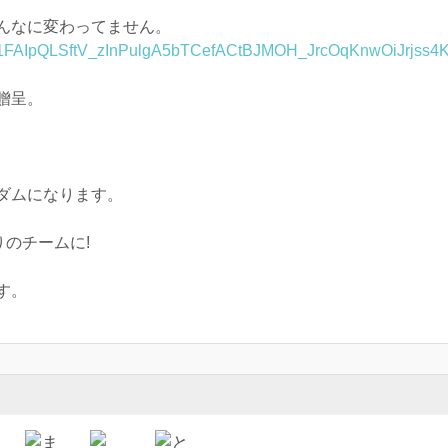
んなに変わってません。
d/e/1FAIpQLSftV_zInPulgA5bTCefACtBJMOH_JrcOqKnwOiJrjss4
贈呈。
ダムになります。
りのチームに!
す。