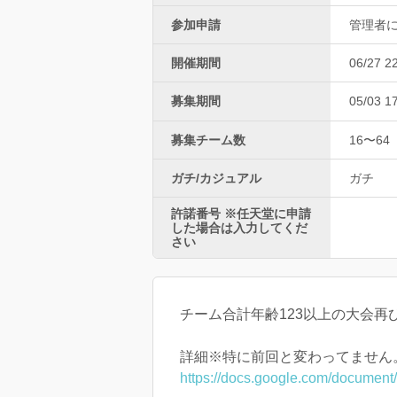
参加申請
管理者
開催期間
06/27 2
募集期間
05/03 1
募集チーム数
16〜64
ガチ/カジュアル
ガチ
許諾番号 ※任天堂に申請
した場合は入力してくだ
さい
チーム合計年齢123以上の大会再
詳細※特に前回と変わってません
https://docs.google.com/docum