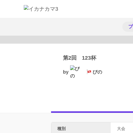
プ
第2回 123杯
by
びの
種別
大会