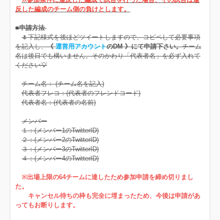
反した編成のチーム側の負けとします。
■申請方法
🌷下記様式を後ほどツイートしますので、コピペして必要事項
を記入し、
《
運営用アカウント
のDM 》にて申請下さい。
チーム
名は後日でも構いません。そのかわり「代表者名」を必ず入れて
ください💡
チーム名： (チーム名を記入)
代表者フレコ：(代表者のフレンドコード)
代表者名：(代表者の名前)
メンバー
１：(メンバー1のTwitterID)
２：(メンバー2のTwitterID)
３：(メンバー3のTwitterID)
４：(メンバー4のTwitterID)
※出場上限の64チームに達したため参加申請を締め切りまし
た。
キャンセル待ちの枠も完全に埋まったため、今後は申請があ
ってもお断りします。