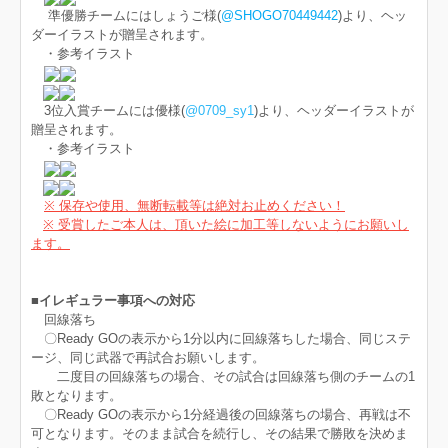
準優勝チームにはしょうご様(
@SHOGO70449442
)より、ヘッ
ダーイラストが贈呈されます。
・参考イラスト
3位入賞チームには優様(
@0709_sy1
)より、ヘッダーイラストが
贈呈されます。
・参考イラスト
※ 保存や使用、無断転載等は絶対お止めください！
※ 受賞したご本人は、頂いた絵に加工等しないようにお願いし
ます。
■イレギュラー事項への対応
回線落ち
〇Ready GOの表示から1分以内に回線落ちした場合、同じステ
ージ、同じ武器で再試合お願いします。
二度目の回線落ちの場合、その試合は回線落ち側のチームの1
敗となります。
〇Ready GOの表示から1分経過後の回線落ちの場合、再戦は不
可となります。そのまま試合を続行し、その結果で勝敗を決めま