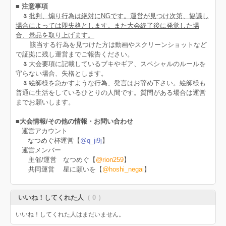
■ 注意事項
🌷
批判、煽り行為は絶対にNGです。運営が見つけ次第、協議し
場合によっては即失格とします。また大会終了後に発覚した場
合、景品を取り上げます。
該当する行為を見つけた方は動画やスクリーンショットなど
で証拠に残し運営までご報告ください。
🌷大会要項に記載しているブキやギア、スペシャルのルールを
守らない場合、失格とします。
🌷絵師様を急かすような行為、発言はお辞め下さい。絵師様も
普通に生活をしているひとりの人間です。質問がある場合は運営
までお願いします。
■
大会情報/その他の情報・お問い合わせ
運営アカウント
なつめぐ杯運営【
@q_ji9j
】
運営メンバー
主催/運営 なつめぐ【
@rion259
】
共同運営 星に願いを【
@hoshi_negai
】
いいね！してくれた人
（ 0 ）
いいね！してくれた人はまだいません。