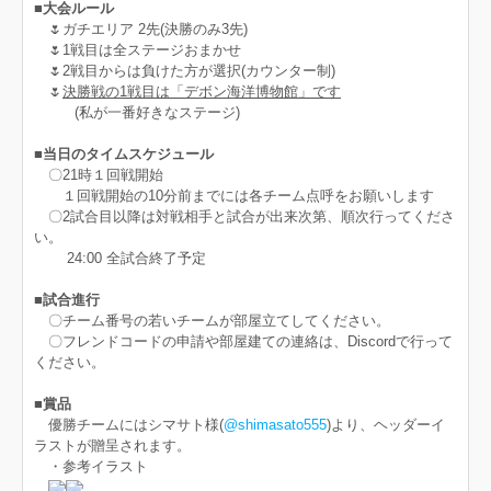
■大会ルール
🌷ガチエリア 2先(決勝のみ3先)
🌷1戦目は全ステージおまかせ
🌷2戦目からは負けた方が選択(カウンター制)
🌷
決勝戦の1戦目は「デボン海洋博物館」です
(私が一番好きなステージ)
■当日のタイムスケジュール
〇21時１回戦開始
１回戦開始の10分前までには各チーム点呼をお願いします
〇2試合目以降は対戦相手と試合が出来次第、順次行ってくださ
い。
24:00 全試合終了予定
■試合進行
〇チーム番号の若いチームが部屋立てしてください。
〇フレンドコードの申請や部屋建ての連絡は、Discordで行って
ください。
■賞品
優勝チームにはシマサト様(
@shimasato555
)より、ヘッダーイ
ラストが贈呈されます。
・参考イラスト