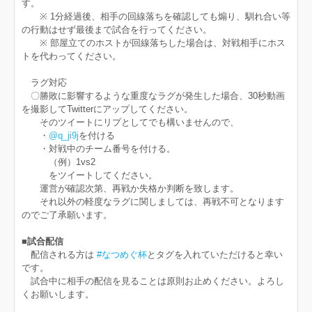
す。
※ 1分経過後、相手の回線落ちを確認しても煽り、馴れ合い等
の行動はせず最後まで試合を行ってください。
※ 部屋立てのホストが回線落ちした場合は、対戦相手にホス
トを代わってください。
ラグ対応
〇勝敗に影響するような重度なラグが発生した場合、30秒動画
を撮影してTwitterにアップしてください。
そのツイートにリプとしてでも構いませんので、
・
@q_ji9j
を付ける
・対戦中のチーム番号を付ける。
（例）1vs2
をツイートしてください。
運営が確認次第、再戦か失格か判断を致します。
それ以外の軽度なラグに関しましては、再戦不可となります
のでご了承願います。
■試合配信
配信される方は
#なつめぐ杯
とタグを入れていただけると幸い
です。
試合中に相手の配信を見ることは原則お止めください。よろし
くお願いします。