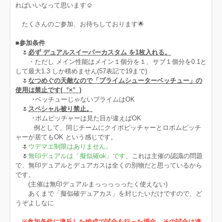
ればいいなって思います☺️
たくさんのご参加、お待ちしております🌟
■参加条件
🌷
必ず デュアルスイーパーカスタム を1枚入れる。
・ただし メイン性能はメイン１個分を１、サブ１個分を0.1と
して最大1.3 しか積めません(57表記で19まで)
🌷
なつめぐの天敵なので「プライムシューターベッチュー」の
使用は禁止です( °×° )
･ベッチューじゃないプライムはOK
🌷
スペシャル被り禁止。
･ボムピッチャーは見た目が違えばOK
例として、同じチームにクイボピッチャーとロボムピッチ
ャーが居てもOK という感じです。
🌷
ウデマエ制限はありません。
🌷
無印デュアルは「擬似確ok」です。
これは主催の認識の問題
で、無印デュアルとデュアカスは全くの別物だと思っているから
です。
(主催は無印デュアルまっっっっったく使えない)
あくまで「擬似確デュアカス」を封じたいだけですので、ど
うぞよしなに
※参加条件に違反した編成で試合を行った場合、その試合は違