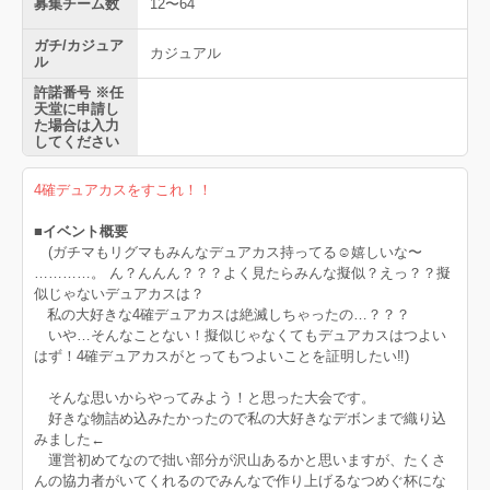
募集チーム数
12〜64
ガチ/カジュア
カジュアル
ル
許諾番号 ※任
天堂に申請し
た場合は入力
してください
4確デュアカスをすこれ！！
■イベント概要
(ガチマもリグマもみんなデュアカス持ってる☺️嬉しいな〜
…………。 ん？んんん？？？よく見たらみんな擬似？えっ？？擬
似じゃないデュアカスは？
私の大好きな4確デュアカスは絶滅しちゃったの…？？？
いや…そんなことない！擬似じゃなくてもデュアカスはつよい
はず！4確デュアカスがとってもつよいことを証明したい‼️)
そんな思いからやってみよう！と思った大会です。
好きな物詰め込みたかったので私の大好きなデボンまで織り込
みました←
運営初めてなので拙い部分が沢山あるかと思いますが、たくさ
んの協力者がいてくれるのでみんなで作り上げるなつめぐ杯にな