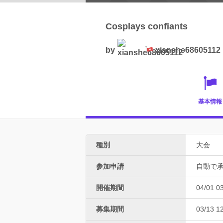
Cosplays confiants
by
xianshe68605112
基本情報
種別
大会
参加申請
自動で
開催期間
04/01 0
募集期間
03/13 1