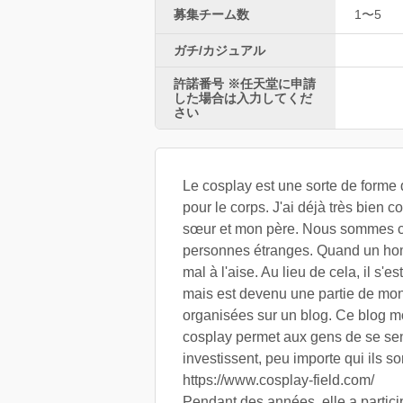
募集チーム数
1〜5
ガチ/カジュアル
許諾番号 ※任天堂に申請
した場合は入力してくだ
さい
Le cosplay est une sorte de forme 
pour le corps. J'ai déjà très bien
sœur et mon père. Nous sommes cla
personnes étranges. Quand un homm
mal à l'aise. Au lieu de cela, il 
mais est devenu une partie de mon
organisées sur un blog. Ce blog mon
cosplay permet aux gens de se sent
investissent, peu importe qui ils so
https://www.cosplay-field.com/
Pendant des années, elle a partic