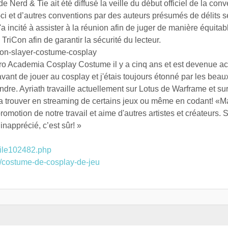
 Nerd & Tie ait été diffusé la veille du début officiel de la conv
-ci et d’autres conventions par des auteurs présumés de délits s
ncité à assister à la réunion afin de juger de manière équitab
TriCon afin de garantir la sécurité du lecteur.
mon-slayer-costume-cosplay
ero Academia Cosplay Costume il y a cinq ans et est devenue acc
nt de jouer au cosplay et j'étais toujours étonné par les beau
oindre. Ayriath travaille actuellement sur Lotus de Warframe et s
la trouver en streaming de certains jeux ou même en codant!
promotion de notre travail et aime d'autres artistes et créateurs.
inapprécié, c’est sûr! »
ofile102482.php
st/costume-de-cosplay-de-jeu