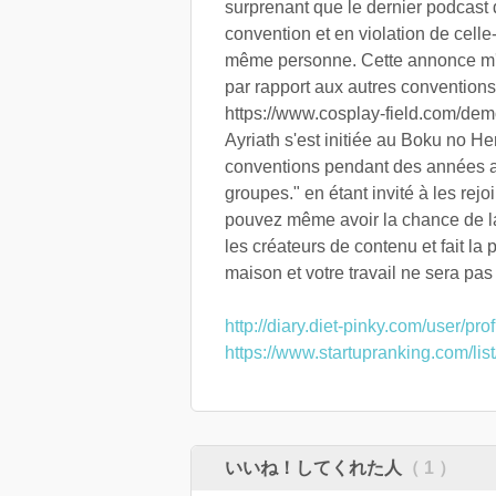
surprenant que le dernier podcast de
convention et en violation de celle
même personne. Cette annonce m'a i
par rapport aux autres conventions 
https://www.cosplay-field.com/de
Ayriath s'est initiée au Boku no H
conventions pendant des années ava
groupes." en étant invité à les rej
pouvez même avoir la chance de 
les créateurs de contenu et fait la 
maison et votre travail ne sera pas 
http://diary.diet-pinky.com/user/pr
https://www.startupranking.com/li
いいね！してくれた人
（ 1 ）