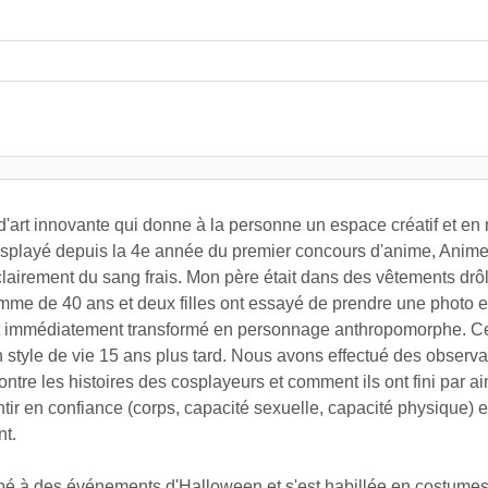
d'art innovante qui donne à la personne un espace créatif et e
 cosplayé depuis la 4e année du premier concours d'anime, Anime 
irement du sang frais. Mon père était dans des vêtements drôl
e de 40 ans et deux filles ont essayé de prendre une photo e
s'est immédiatement transformé en personnage anthropomorphe. C
 style de vie 15 ans plus tard. Nous avons effectué des observ
tre les histoires des cosplayeurs et comment ils ont fini par ai
ir en confiance (corps, capacité sexuelle, capacité physique) e
nt.
ipé à des événements d'Halloween et s'est habillée en costumes