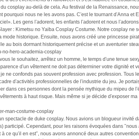
u cosplay au-delà de cela. Au festival de la Renaissance, no
pourquoi nous ne les avons pas. C'est le tournant d'Anna et E
ciel». Les gens l'adorent, les enfants l'adorent et nous l'adoron
yer : Kimetsu no Yaiba Cosplay Costume. Notre cosplay ne se 
 la mode historique. Ensuite, nous avons créé une princesse pira
le au bois dormant historiquement précise et un aventurier ste
ku-no-hero-academia-cosplay
i vous le souhaitez, arrêtez un homme, le temps d'une tenue se
parence d'un vêtement ne doit pas déterminer votre dignité et v
e je ne confonds pas souvent profession avec profession. Tous
adre d'activités professionnelles de l'industrie du jeu. Je port
er dans ces personnes dont la pensée mythique du mipeu de l'é
 vêtements à haut risque. Mais même si je décide d'exposer ma
ider-man-costume-cosplay
un spectacle de duke cosplay. Nous avions un blogueur invité da
s) participé. Cependant, pour les raisons évoquées dans "nous
t à ce qu'il en est", nous avons annoncé deux autres conventions