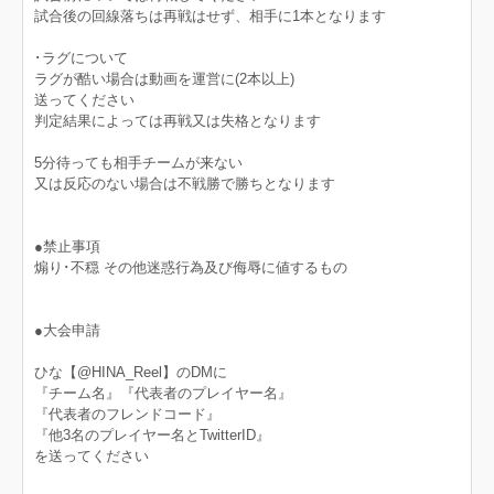
試合後の回線落ちは再戦はせず、相手に1本となります
･ラグについて
ラグが酷い場合は動画を運営に(2本以上)
送ってください
判定結果によっては再戦又は失格となります
5分待っても相手チームが来ない
又は反応のない場合は不戦勝で勝ちとなります
●禁止事項
煽り･不穏 その他迷惑行為及び侮辱に値するもの
●大会申請
ひな【@HINA_Reel】のDMに
『チーム名』『代表者のプレイヤー名』
『代表者のフレンドコード』
『他3名のプレイヤー名とTwitterID』
を送ってください