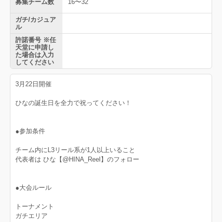
募集チーム数
16〜32
ガチ/カジュア
ル
許諾番号 ※任
天堂に申請し
た場合は入力
してください
3月22日開催
ひなの誕生日を全力で祝ってください！
●参加条件
チーム内にL3リール系が1人以上いること
代表者は ひな【@HINA_Reel】のフォロー
●大会ルール
トーナメント
ガチエリア