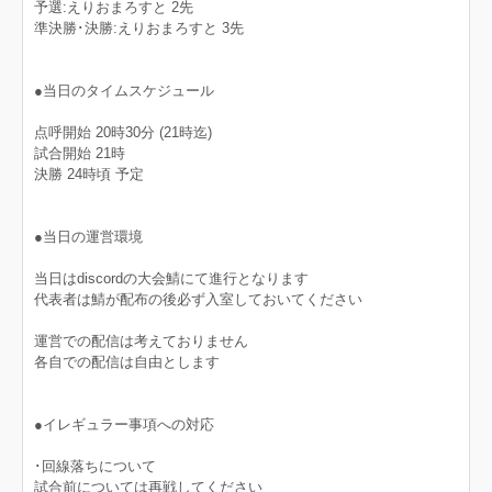
予選:えりおまろすと 2先
準決勝･決勝:えりおまろすと 3先
●当日のタイムスケジュール
点呼開始 20時30分 (21時迄)
試合開始 21時
決勝 24時頃 予定
●当日の運営環境
当日はdiscordの大会鯖にて進行となります
代表者は鯖が配布の後必ず入室しておいてください
運営での配信は考えておりません
各自での配信は自由とします
●イレギュラー事項への対応
･回線落ちについて
試合前については再戦してください