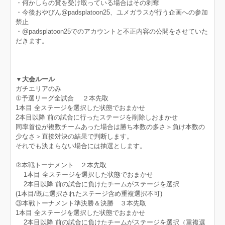
・何かしらの賞を受け取っている場合はその剥奪
・今後おやびん@padsplatoon25、ユメガラスが行う企画への参加
禁止
・@padsplatoon25でのアカウントと不正内容の公開をさせていた
だきます。
▼大会ルール
ガチエリアのみ
①予選リーグ全試合 ２本先取
1本目 全ステージを選択した状態でおまかせ
2本目以降 前の試合に行ったステージを削除しおまかせ
同率首位が複数チームあった場合は勝ち本数の多さ＞負け本数の
少なさ＞直接対決の結果で判断します。
それでも決まらない場合には抽選とします。
②本戦トーナメント ２本先取
1本目 全ステージを選択した状態でおまかせ
2本目以降 前の試合に負けたチームがステージを選択
(1本目/既に選択されたステージ含め重複選択不可)
③本戦トーナメント準決勝＆決勝 ３本先取
1本目 全ステージを選択した状態でおまかせ
2本目以降 前の試合に負けたチームがステージを選択（重複選