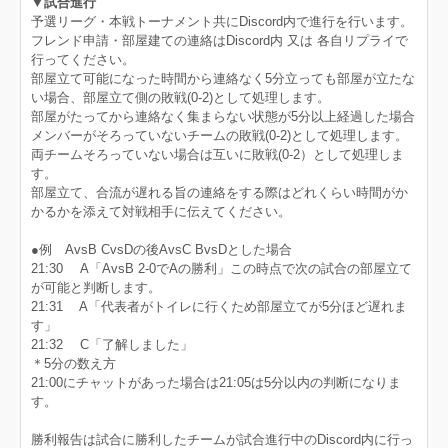
▼試合進行
予選リーグ・本戦トーナメント共にDiscord内で進行を行います。
フレンド申請・部屋建ての連絡はDiscord内 又は 各自リプライで
行ってください。
部屋立て可能になった時間から連絡なく5分立っても部屋が立たな
い場合、部屋立て側の敗戦(0-2)として処理します。
部屋がたってから連絡なく集まらない状態が5分以上経過した場合
メンバーがそろっていないチームの敗戦(0-2)として処理します。
両チームそろっていない場合は互いに敗戦(0-2）として処理しま
す。
部屋立て、合流が遅れる旨の連絡をする際はどれくらい時間がか
かるかを添えて対戦相手に伝えてください。
●例 AvsB CvsDの後AvsC BvsDとした場合
21:30 A「AvsB 2-0でAの勝利」この時点で次の試合の部屋立て
が可能と判断します。
21:31 A「代表者がトイレに行くため部屋立てが5分ほど遅れま
す」
21:32 C「了解しました」
＊5分の数え方
21:00にチャットがあった場合は21:05は5分以内の判断になりま
す。
勝利報告は試合に勝利したチームが試合進行中のDiscord内に行っ