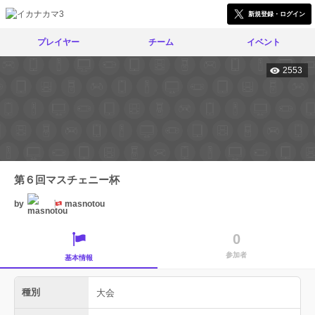
新規登録・ログイン
プレイヤー
チーム
イベント
2553
第６回マスチェニー杯
by
masnotou
0
参加者
基本情報
種別
大会