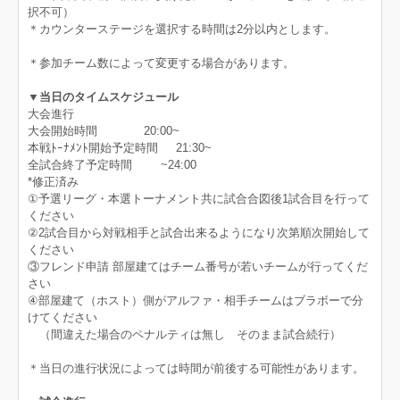
択不可）
＊カウンターステージを選択する時間は2分以内とします。
＊参加チーム数によって変更する場合があります。
▼当日のタイムスケジュール
大会進行
大会開始時間 20:00~
本戦ﾄｰﾅﾒﾝﾄ開始予定時間 21:30~
全試合終了予定時間 ~24:00
*修正済み
①予選リーグ・本選トーナメント共に試合合図後1試合目を行って
ください
②2試合目から対戦相手と試合出来るようになり次第順次開始して
ください
③フレンド申請 部屋建てはチーム番号が若いチームが行ってくだ
さい
④部屋建て（ホスト）側がアルファ・相手チームはブラボーで分
けてください
（間違えた場合のペナルティは無し そのまま試合続行）
＊当日の進行状況によっては時間が前後する可能性があります。