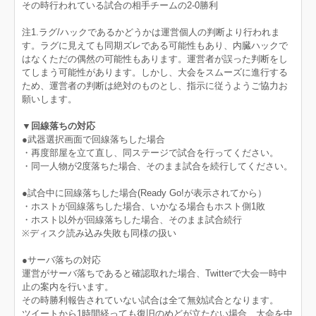
その時行われている試合の相手チームの2-0勝利
注1.ラグ/ハックであるかどうかは運営個人の判断より行われま
す。ラグに見えても同期ズレである可能性もあり、内臓ハックで
はなくただの偶然の可能性もあります。運営者が誤った判断をし
てしまう可能性があります。しかし、大会をスムーズに進行する
ため、運営者の判断は絶対のものとし、指示に従うようご協力お
願いします。
▼回線落ちの対応
●武器選択画面で回線落ちした場合
・再度部屋を立て直し、同ステージで試合を行ってください。
・同一人物が2度落ちた場合、そのまま試合を続行してください。
●試合中に回線落ちした場合(Ready Go!が表示されてから）
・ホストが回線落ちした場合、いかなる場合もホスト側1敗
・ホスト以外が回線落ちした場合、そのまま試合続行
※ディスク読み込み失敗も同様の扱い
●サーバ落ちの対応
運営がサーバ落ちであると確認取れた場合、Twitterで大会一時中
止の案内を行います。
その時勝利報告されていない試合は全て無効試合となります。
ツイートから1時間経っても復旧のめどが立たない場合、大会を中