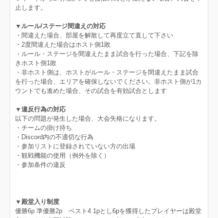
止します。
▼ルール/ステージ間違えの対応
・間違えた場合、部屋を解散して再度立て直して下さい
・2度間違えた場合はホスト側1敗
・ルール・ステージを間違えたまま試合を行った場合、下記を除
きホスト側1敗
・非ホスト側は、ホストがルール・ステージを間違えたまま試合
を行った場合、エリアを確保しないでください。非ホスト側が1カ
ウントでも進めた場合、その試合を有効試合とします
▼違反行為の対応
以下の問題が発生した場合、大会失格になります。
・チームの掛け持ち
・Discord内の不適切な行為
・参加リストに登録されていない方の出場
・観戦機能の使用（例外を除く）
・参加条件の違反
▼殿堂入り制度
優勝6p 準優勝2p ベスト4 1pとし6pを獲得したプレイヤーは殿堂