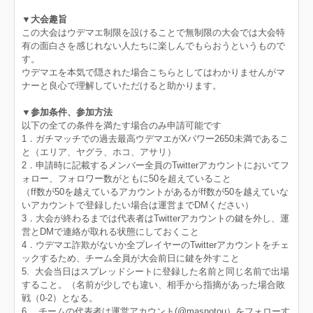
▼大会趣旨
この大会はウデマエ制限を設けることで無制限の大会では大会特
有の面白さを感じれない人たちに楽しんでもらおうというもので
す。
ウデマエを本気で隠された場合こちらとしてはわかりませんがマ
ナーと良心で理解していただけると助かります。
▼参加条件、参加方法
以下の全ての条件を満たす場合のみ申請可能です
1．ガチマッチでの過去最高ウデマエがXパワー2650未満であるこ
と（エリア、ヤグラ、ホコ、アサリ）
2．申請時に記載するメンバー全員のTwitterアカウントにおいてフ
ォロー、フォロワー数がともに50を超えていること
（ff数が50を越えているアカウントがあるがff数が50を越えていな
いアカウントで登録したい場合は運営までDMください）
3．大会が終わるまでは代表者はTwitterアカウントの鍵を外し、運
営とDMで連絡が取れる状態にしておくこと
4．ウデマエ詐欺がないか全プレイヤーのTwitterアカウントをチェ
ックするため、チーム全員が大会前日に鍵を外すこと
5. 大会当日はスプレッドシートに登録した名前と同じ名前で出場
すること。（名前が少しでも違い、相手から指摘があった場合敗
戦（0-2）となる。
6. チームの代表者は運営アカウント(@masnotou）をフォローす