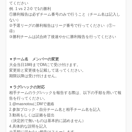
てください
例. 1 vs 2 2-0 で1の勝利
①勝利報告は必ずチーム番号のみで行うこと（チーム名は記入し
ない）
②予選リーグの勝利報告はリーグ番号で行ってください（①～
④）
③勝利チームは試合終了後速やかに勝利報告を行ってください
▼チーム名 メンバーの変更
大会当日18時までDMにて受け付けます。
変更前と変更後を記載して送ってください。
期限以降は受け付けません。
▼ラグ/ハックの対応
相手チームのラグ/ハックを報告する際は、以下の手順を用いて報
告を行ってください。
1.@masnotouにDMで連絡
2.参加ブロック・自分チーム名と相手チーム名を記入
3.動画もしくは証拠を提出
（決定的で無いものは基本的に認めません）
4.具体的な説明を記入
※手順に従わない報告はスルーします。