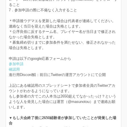
ること
7．参加申請の際に不備なく入力すること
＊申請後ウデマエを更新した場合は代表者が連絡してください。
連絡なく当日を迎えた場合は失格とします。
＊公序良俗に反するチーム名、プレイヤー名が当日まで修正され
なかった場合失格とします。
＊募集締め切りまでに参加条件を満たせない、修正されなかった
場合は失格とします。
申請は以下のgoogle応募フォームから
参加申請
確認用
進行用Discord鯖：前日にTwitterの運営アカウントにて公開
上記にある確認用のスプレッドシートで参加者全員のTwitterアカ
ウントがわかるようになっています。
もし参加者の方でこの人本当は2650超えてなかったっけ？という
ような人を発見した場合には運営（@masunotou）まで連絡お願
いします。
▼もし大会終了後に2650経験者が参加していたことが発覚した場
合