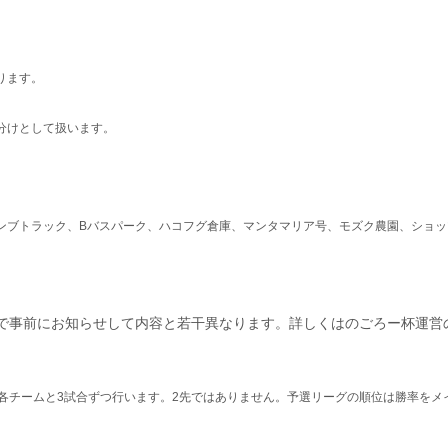
ります。
分けとして扱います。
ンブトラック、Bバスパーク、ハコフグ倉庫、マンタマリア号、モズク農園、ショ
で事前にお知らせして内容と若干異なります。詳しくはのごろー杯運営のTw
は各チームと3試合ずつ行います。2先ではありません。予選リーグの順位は勝率をメ