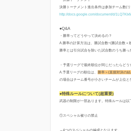
決勝トーナメント進出条件は参加チーム数(リ
http://docs.google.com/document/d/1LQ7
●Q&A
・勝率ってどうやって決めるの？
A.勝率の計算方法は、勝試合数÷(勝試合数＋
勝率とは引分試合を除いた試合数のうち勝っ
・予選リーグで最終順位が同じだったらどう
A.予選リーグの順位は、
勝率＞(直接対決の結
の場合はチーム番号が小さいチームが上位とな
●特殊ルールについて(超重要)
武器の制限が一部あります。特殊ルールは以
①スペシャル被りの禁止
→4つのスペシャルの編成となります。