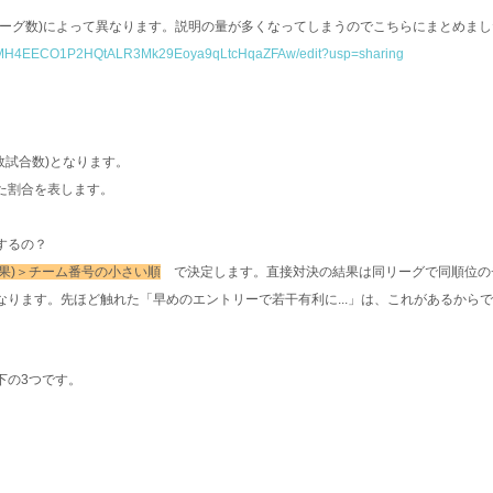
ーグ数)によって異なります。説明の量が多くなってしまうのでこちらにまとめまし
KIxMH4EECO1P2HQtALR3Mk29Eoya9qLtcHqaZFAw/edit?usp=sharing
敗試合数)となります。
た割合を表します。
するの？
果)＞チーム番号の小さい順
で決定します。直接対決の結果は同リーグで同順位の
ります。先ほど触れた「早めのエントリーで若干有利に...」は、これがあるから
下の3つです。