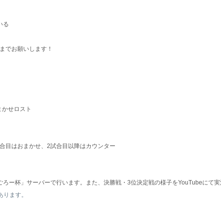
いる
Mまでお願いします！
まかせロスト
試合目はおまかせ、2試合目以降はカウンター
回のごろー杯」サーバーで行います。また、決勝戦・3位決定戦の様子をYouTubeにて
あります。