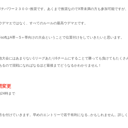
ガチパワー２３００↑推奨です。あくまで推奨なのでX帯未満の方も参加可能ですが
ウデマエではなく、すべてのルールの最高ウデマエです。
softはA帯～S＋帯向けの大会ということで位置付けをしていきたいと思います。
他大会にはあまりない1リーグあたり6チームにすることで勝っても負けてもたくさ
あるので混戦になればなるほど最後までどうなるかわかりません！
】
間変更
土)24時まで
を付けていきます。早めのエントリーで若干有利になる...かもしれません。詳し