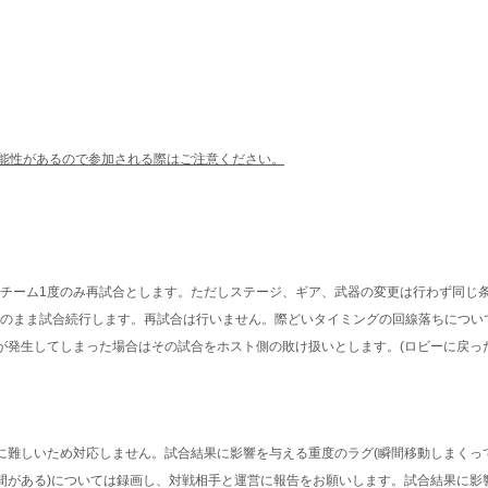
可能性があるので参加される際はご注意ください。
】
は、両チーム1度のみ再試合とします。ただしステージ、ギア、武器の変更は行わず同じ
は、そのまま試合続行します。再試合は行いません。際どいタイミングの回線落ちにつ
発生してしまった場合はその試合をホスト側の敗け扱いとします。(ロビーに戻っ
難しいため対応しません。試合結果に影響を与える重度のラグ(瞬間移動しまくっ
間がある)については録画し、対戦相手と運営に報告をお願いします。試合結果に影