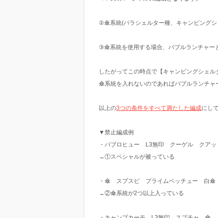
②傘系統(パラシェルター種、キャンピングシ
③傘系統を使用する場合、バブルランチャー
したがってこの時点で【キャンピングシェル
傘系統を入れないのであればバブルランチャ
以上の
3つの条件をすべて満たした編成
にし
▼禁止編成例
・パブロヒュー L3無印 クーゲル クアッ
→①スペシャルが被っている
・傘 スプスピ プライムベッチュー 白傘
→②傘系統が2つ以上入っている
・キャンプカーモ L3無印 スプチャ 傘