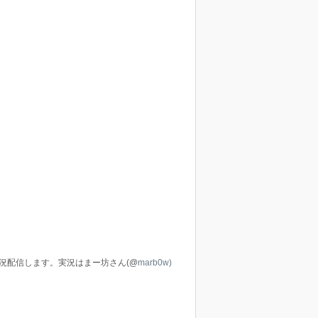
実況配信します。実況はまー坊さん(@
marb0w)