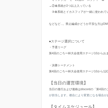
→②傘系統が2つ以上入っている
③傘系統とイカスフィアが一緒に使われて
などなど...。禁止編成かどうか不安な方はD
●ステージ選択について
・予選リーグ
第4回のごろー杯大会使用ステージ10からお
・決勝トーナメント
第4回のごろー杯大会使用ステージ10から1
【当日の運営環境】
当日の進行および連絡はdiscordの「第4
が担当します。都合により変更になる場合が
【タイムスケジュール】