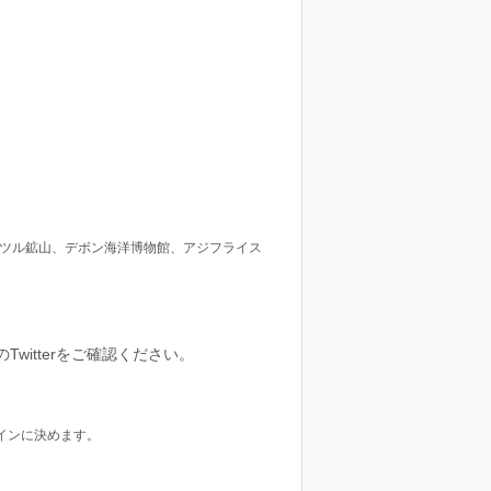
ッツル鉱山、デボン海洋博物館、アジフライス
itterをご確認ください。
インに決めます。