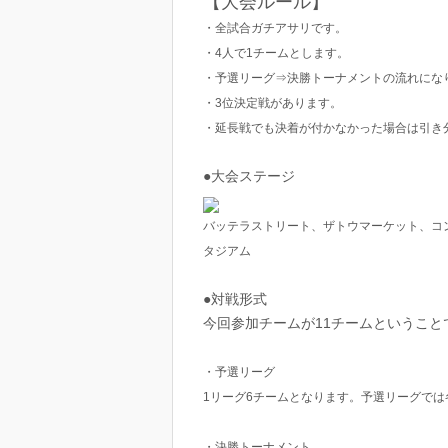
【大会ルール】
・全試合ガチアサリです。
・4人で1チームとします。
・予選リーグ⇒決勝トーナメントの流れにな
・3位決定戦があります。
・延長戦でも決着が付かなかった場合は引き
●大会ステージ
バッテラストリート、ザトウマーケット、コ
タジアム
●対戦形式
今回参加チームが11チームということ
・予選リーグ
1リーグ6チームとなります。予選リーグで
・決勝トーナメント