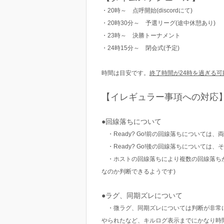
・20時～ 点呼開始(discordにて)
・20時30分～ 予選リーグ(途中休憩あり)
・23時～ 決勝トーナメント
・24時15分～ 閉会式(予定)
時間は目安です。
終了時間が24時を過ぎる
【イレギュラー事項への対応
●回線落ちについて
・Ready? Go!前の回線落ちについて
・Ready? Go!後の回線落ちについて
・ホストの回線落ちにより複数の回線落ちが
なのか判断できるようです)
●ラグ、同期ズレについて
・微ラグ、同期ズレについては判断が非常に
やられたなど、キルログ表示までにかなり時