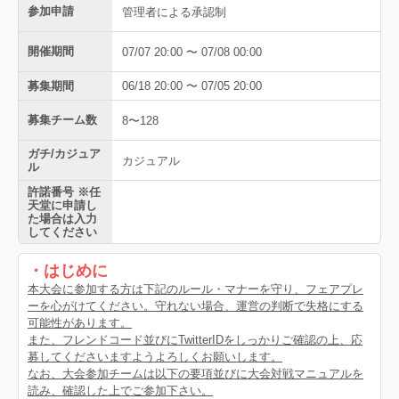
参加申請
管理者による承認制
開催期間
07/07 20:00 〜 07/08 00:00
募集期間
06/18 20:00 〜 07/05 20:00
募集チーム数
8〜128
ガチ/カジュア
カジュアル
ル
許諾番号 ※任
天堂に申請し
た場合は入力
してください
・はじめに
本大会に参加する方は下記のルール・マナーを守り、フェアプレ
ーを心がけてください。守れない場合、運営の判断で失格にする
可能性があります。
また、フレンドコード並びにTwitterIDをしっかりご確認の上、応
募してくださいますようよろしくお願いします。
なお、大会参加チームは以下の要項並びに大会対戦マニュアルを
読み、確認した上でご参加下さい。