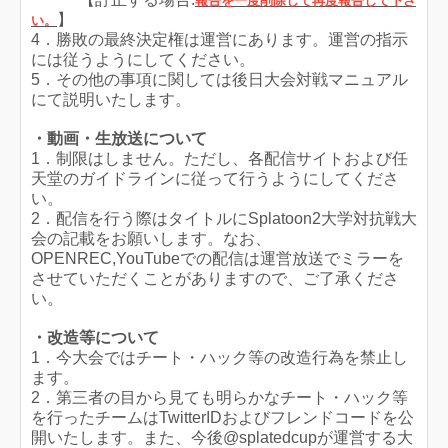
報告を一度削除して再度報告して下さ
】
い。
4．勝敗の最終決定権は運営にあります。運営の指示
には従うようにしてください。
5．その他の事項に関しては後日大会対戦マニュアル
にて説明いたします。
・動画・生放送について
1．制限はしません。ただし、各配信サイトおよび任
天堂のガイドラインに従って行うようにしてくださ
い。
2．配信を行う際はタイトルにSplatoon2大学対抗戦大
会の記載をお願いします。なお、
OPENREC,YouTubeでの配信は運営放送でミラーを
させていただくことがありますので、ご了承くださ
い。
・改造等について
1．今大会ではチート・ハック等の改造行為を禁止し
ます。
2．第三者の目から見ても明らかなチート・ハック等
を行ったチームはTwitterIDおよびフレンドコードを公
開いたします。また、今後@splatedcupが運営する大