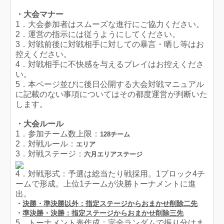
・大会マナー
1．大会参加者はスムーズな進行にご協力ください。
2．運営の指示には従うようにしてください。
3．対戦前後に対戦相手に対しての暴言・晒し等はお
控えください。
4．対戦相手に不快感を与えるプレイはお控えくださ
い。
5．本ページ並びに後日公開する大会対戦マニュアル
に記載のない事項についてはその都度運営が判断いた
します。
・大会ルール
1．参加チーム数上限：
128
チーム
2．対戦ルール：
エリア
3．対戦ステージ：
六月エリアステージ
4．対戦形式：予選は総当たり戦採用。1ブロック4チ
ームで形成。上位1チームが決勝トーナメントに進
出。
・
決勝・準決勝以外
：指定ステージからおまかせ削除二先
・
準決勝・決勝：指定ステージからおまかせ削除三先
5．トーナメント表作成：完全ランダムで振り分けま