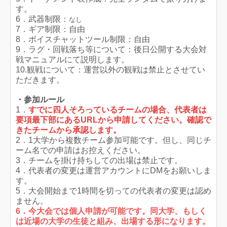
す。
6．武器制限：
なし
7．ギア制限：自由
8．ボイスチャットツール制限：自由
9
．ラグ・回戦落ち等について：後日公開する大会対
戦マニュアルにて説明します。
10.観戦について：運営以外の観戦は禁止とさせてい
ただきます。
・参加ルール
1．
すでに四人そろっているチームの場合、代表者は
要項最下部にあるURLから申請してください。確認で
きたチームから承認します。
2．1大学から複数チーム参加可能です。但し、同じチ
ーム名での申請はお控えください。
3．チームを掛け持ちしての出場は禁止です。
4．代表者の変更は運営アカウントにDMをお願いしま
す。
5．大会開始まで1時間を切っての代表者の変更は認め
ません。
6．今大会では個人申請が可能です。同大学、もしく
は近場の大学の生徒と組み、出場する形になります。