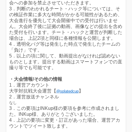
会への参加を禁止させていただきます。
3．判断のわかれるチート・ハック等については、そ
の検証作業に多大な時間がかかる可能性があるため、
大会進行を優先して大会開催中での受付は行いませ
ん。大会終了後に証拠の動画、画像などの提出を含め
た受付を行います。チート・ハックと運営が判断した
場合は、上記2項と同様に各種情報を公開します。
4．透明化バグ等は発生した時点で発生したチームの
「負け」です。
5．以上の項に関して、動画提出がなければ認めない
ものとします。提出する動画はスマートフォンでの直
撮り等でも可能です。
・大会情報/その他の情報
1．運営アカウント
大学対抗戦大会
運営【
】
@splatedcup
2．運営放送チャンネル
なし
3．この要項はINKup様の要項を参考に作成されまし
た。INKup様、ありがとうございました。
4．上記の要項に変更・訂正があった場合、運営アカ
ウントでツイート致します。