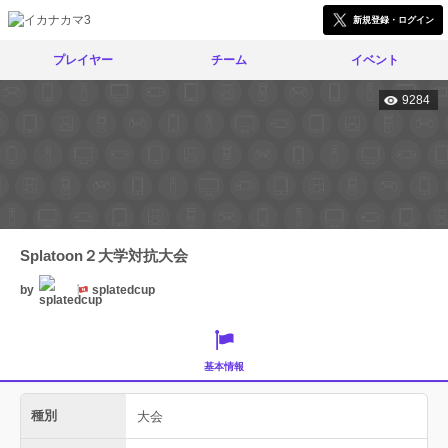
新規登録・ログイン
プレイヤー
チーム
イベント
9284
Splatoon２大学対抗大会
by
splatedcup
基本情報
種別
大会