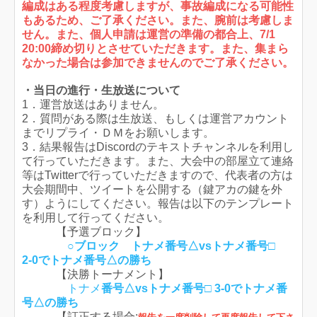
編成はある程度考慮しますが、事故編成になる可能性
もあるため、ご了承ください。また、腕前は考慮しま
せん。また、個人申請は運営の準備の都合上、7/1
20:00締め切りとさせていただきます。また、集まら
なかった場合は参加できませんのでご了承ください。
・当日の進行・生放送について
1．運営放送はありません。
2．質問がある際は生放送、もしくは運営アカウント
までリプライ・ＤＭをお願いします。
3．結果報告はDiscordのテキストチャンネルを利用し
て行っていただきます。また、大会中の部屋立て連絡
等はTwitterで行っていただきますので、代表者の方は
大会期間中、ツイートを公開する（鍵アカの鍵を外
す）ようにしてください。報告は以下のテンプレート
を利用して行ってください。
【予選ブロック】
○ブロック トナメ番号△vsトナメ番号□
2-0でトナメ番号△の勝ち
【決勝トーナメント】
トナメ
番号△vsトナメ番号□ 3-0でトナメ番
号△の勝ち
【訂正する場合: