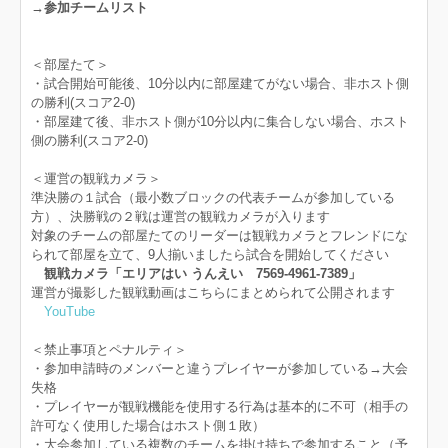
→参加チームリスト
＜部屋たて＞
・試合開始可能後、10分以内に部屋建てがない場合、非ホスト側
の勝利(スコア2-0)
・部屋建て後、非ホスト側が10分以内に集合しない場合、ホスト
側の勝利(スコア2-0)
＜運営の観戦カメラ＞
準決勝の１試合（最小数ブロックの代表チームが参加している
方）、決勝戦の２戦は運営の観戦カメラが入ります
対象のチームの部屋たてのリーダーは観戦カメラとフレンドにな
られて部屋を立て、9人揃いましたら試合を開始してください
観戦カメラ「エリアはい うんえい 7569-4961-7389」
運営が撮影した観戦動画はこちらにまとめられて公開されます
YouTube
＜禁止事項とペナルティ＞
・参加申請時のメンバーと違うプレイヤーが参加している→大会
失格
・プレイヤーが観戦機能を使用する行為は基本的に不可（相手の
許可なく使用した場合はホスト側１敗）
・大会参加している複数のチームを掛け持ちで参加すること（予