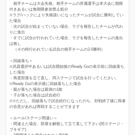
相手チームは大会失格。相手チームの所属選手は本大会に期限
付きあるいは無期限参加禁止処分
※ラグ/ハックにより失格扱いになったチームが試合に勝利してい
た場合
・次の試合が始まっていない場合、ラグを報告したチームが代わ
りに進出
・すでに試合が行われていた場合、ラグを報告したチームの進出
は無し
（その時行われている試合の相手チームの2-0勝利）
＜回線落ち＞
※武器選択中あるいは試合開始後のReady Goの表示前に回線落ち
した場合
・再度部屋を立て直し、同ステージで試合を行ってください。
※Ready Goの表示後に回線落ちした場合
・親が落ちた場合は親側の1敗
・子が落ちた場合は試合続行
※※ただし、回線落ちで試合続行になったのち、対戦終了後に両者
の合意があれば再戦することができます
＜ルール/ステージ間違い＞
・間違えた場合、部屋を解散して立て直して下さい(同ステージ・
ブキギア)