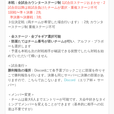
本戦：全試合カウンターステージ制
1試合目ステージおまかせ・2
試合目以降は前試合負けたチームが選択・重複ステージ不可
1回戦〜準々決勝：2先
準決勝〜決勝戦：3先
３位決定戦（両チームが希望した場合行います）：2先 カウンタ
ーステージ制 重複ステージ不可
・全ステージ・全ブキギア選択可能
・部屋たてはチーム番号が若いチームが行い
、アルファ・ブラボ
ーも選択します
・予選も本戦も次の対戦相手が確認できる状態でしたら対戦を始
めていただいて構いません
＜試合進行＞
勝利報告の場所
：Discordにて各予選ブロックごとに部屋を作りそ
こで勝利報告を行います。決勝も同じサーバーに決勝の部屋があ
りますので、こちらでおこないます。
Discord
（エリア杯＋ サー
バー）
＜メンバー変更＞
・チームは最大6人までエントリーが可能です。大会中好きなタイ
ミングでメンバーを変えることができます（基本的に相手への伝
達は不要ですが）