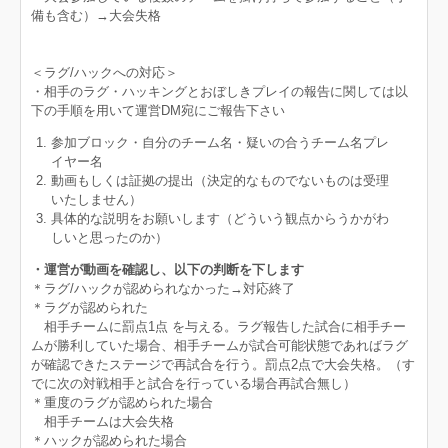
備も含む）→大会失格
＜ラグ/ハックへの対応＞
・相手のラグ・ハッキングとおぼしきプレイの報告に関しては以
下の手順を用いて運営DM宛にご報告下さい
参加ブロック・自分のチーム名・疑いの合うチーム名プレ
イヤー名
動画もしくは証拠の提出（決定的なものでないものは受理
いたしません）
具体的な説明をお願いします（どういう観点からうかがわ
しいと思ったのか）
・運営が動画を確認し、以下の判断を下します
＊ラグ/ハックが認められなかった→対応終了
＊ラグが認められた
相手チームに罰点1点 を与える。ラグ報告した試合に相手チー
ムが勝利していた場合、相手チームが試合可能状態であればラグ
が確認できたステージで再試合を行う。罰点2点で大会失格。（す
でに次の対戦相手と試合を行っている場合再試合無し）
＊重度のラグが認められた場合
相手チームは大会失格
＊ハックが認められた場合