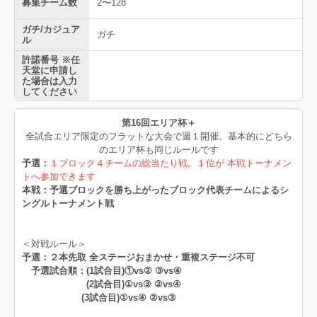
募集チーム数
2〜128
ガチ/カジュア
ガチ
ル
許諾番号 ※任
天堂に申請し
た場合は入力
してください
第16回エリア杯＋
全試合エリア限定のフラットな大会で週１開催。基本的にどちら
のエリア杯も同じルールです
予選：
１ブロック４チームの総当たり戦。１位が 本戦トーナメン
トへ参加できます
本戦：予選ブロックを勝ち上がったブロック代表チームによるシ
ングルトーナメント戦
＜対戦ルール＞
予選：２本先取 全ステージおまかせ・重複ステージ不可
予選試合順：(1試合目)①vs② ③vs④
(2試合目)①vs③ ②vs④
(3試合目)①vs④ ②vs③