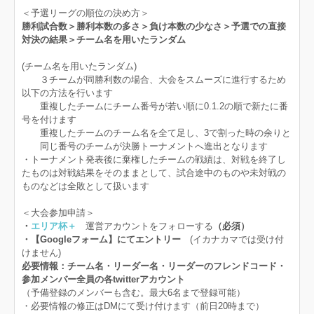
＜予選リーグの順位の決め方＞
勝利試合数＞勝利本数の多さ＞負け本数の少なさ＞予選での直接
対決の結果＞チーム名を用いたランダム
(チーム名を用いたランダム)
３チームが同勝利数の場合、大会をスムーズに進行するため
以下の方法を行います
重複したチームにチーム番号が若い順に0.1.2の順で新たに番
号を付けます
重複したチームのチーム名を全て足し、3で割った時の余りと
同じ番号のチームが決勝トーナメントへ進出となります
・トーナメント発表後に棄権したチームの戦績は、対戦を終了し
たものは対戦結果をそのままとして、試合途中のものや未対戦の
ものなどは全敗として扱います
＜大会参加申請＞
・
エリア杯＋
運営アカウントをフォローする
（必須）
・【Googleフォーム】にてエントリー
(イカナカマでは受け付
けません)
必要情報：チーム名・リーダー名・リーダーのフレンドコード・
参加メンバー全員の各twitterアカウント
（予備登録のメンバーも含む。最大6名まで登録可能）
・必要情報の修正はDMにて受け付けます（前日20時まで）