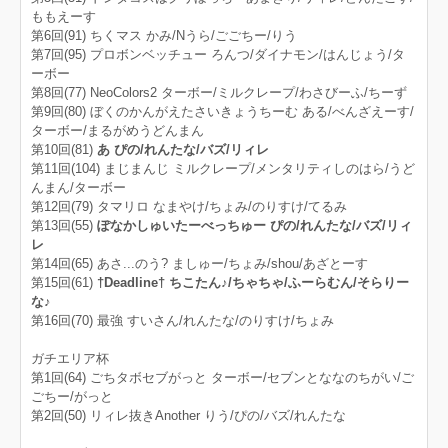
ももえーす
第6回(91) ちくマス かみ/Nうら/ごごちー/りう
第7回(95) プロボンベッチュー ろんつ/ダイナモン/はんじょう/タ
ーボー
第8回(77) NeoColors2 ターボー/ミルクレープ/わさびーふ/ちーず
第9回(80) ぼくのかんがえたさいきょうちーむ ある/べんざえーす/
ターボー/まるがめうどんまん
第10回(81)
あ ぴの/れんたな/バズ/リィレ
第11回(104) まじまんじ ミルクレープ/メンタリティしのはら/うど
んまん/ターボー
第12回(79) タマリロ なまやけ/ちょみ/のりすけ/てるみ
第13回(55)
ぽなかしゅいたーべっちゅー ぴの/れんたな/バズ/リィ
レ
第14回(65) あさ...のう? ましゅー/ちょみ/shou/あざとーす
第15回(61)
†Deadline† ちこたん♪/ちゃちゃ/ふーらむん/そらりー
な♪
第16回(70) 最強 すいさん/れんたな/のりすけ/ちょみ
ガチエリア杯
第1回(64) ごちタボセブがっと ターボー/セブンとななのちがい/ご
ごちー/がっと
第2回(50) リィレ抜きAnother りう/ぴの/バズ/れんたな