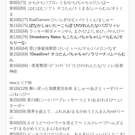
第8回(73) かちかちパブロ♪ うる/かち/ちゃちゃ/だいばー
第9回(80) はむはむソフト チコたん/ドミまる/ふーらむん/ネトく
ま
第10回(77) BadGamers ひいらぎ/かむい/りうくん/ましゅー
第11回(75)
ぽなかしゅいたーこらぼ ぴの/れんたな/バズ/リィレ
第12回(68) ラッキー90ダメージやん まさ/ぴよ/しめぴぃ/やんぴー
第13回(76)
Strawberry Nates ちこたん♪/ちゃちゃ/ふーらむん/そ
らりーな♪
第14回(64) 受け身最強軍団 けいとぅーん/テルミ/メロン/なず
第15回(69)
†Deadline† チコたん♪/ちゃちゃ/ソラリーナ♪/ふーらむ
ん
第16回(66) ~黒竜撃団~(ﾌﾞﾗｯｸﾄﾞﾗｺﾞﾝ) ぴの/れんたな/リィレ/反射
神経
newエリア杯
第1回(128) 舞い戻った旭農業完全体 ましゅー/あざとぅーす/りー
ふ/ねっぴー
第2回(99) 君の瞳にハイパープレッサー りと♭/ある/わさびーふ/
ターボー
第3回(59) 限界を超えて。ぷれみあ/まるがめうどんまん/tyori/りー
ふ
第4回(53) かさうど〜ローラーを添えて〜 ミルクレープ/べんざえ
ーす/まるがめうどんまん/るがねす
第5回(51) ドンタコスはクリぼっち あまぎり/リィレ/どんたこす/