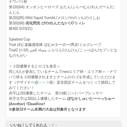
ナワバリ杯
第1回(64) オンオンヒーローズ おたん/ふらーむん/れんぞーん/に
んじん
第2回(85) Mild.Squid Yumild./メロン/やのっち/のりしお
第3回(68)
劣化閃光 ぴの/れんたな/バズ/リィレ
第4回 6/23(日)
Splatted Cup
Trial (41) 遠藤護衛隊 ぼむα/ターボー/秀吉/ミルクレープ
Trial2 (※18) مساء الخير ふらりん/けんけん/こっぺぱん/セブンとな
なのちがい
＜３回優勝するとロゴを進呈＞
同じ4人が参加しているチームでnewエリア杯・エリア杯＋・ナワ
バリ杯を３回優勝されますとチームのロゴを作成していただけま
す（デザイナー@
ジャス
様）是非固定チームをつくって挑戦して
みてください！
赤字は2回優勝したチーム 君の瞳にハイパープレッサー
赤字太字は3回以上優勝したチーム
ぽなかしゅいたーべっちゅー
(Another) †Deadline†
※参加32チーム未満の大会は対象外となります
いいね！してくれた人
（ 0 ）