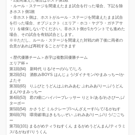
・2度間違えた場合はホスト側1敗
・ルール・ステージを間違えたまま試合を行った場合、下記を除
きホスト側1敗
・非ホスト側は、ホストがルール・ステージを間違えたまま試合
を行った場合、オブジェクト（エリア・ホコ・ヤグラ・ガチアサ
リ）を確保しないでください。非ホスト側が1カウントでも進めた
場合、その試合を有効試合とします。
※※ただし、ルール・ステージを間違えた対戦の終了後に両者の
合意があれば再戦することができます
＜歴代優勝チーム＞赤字は複数回優勝チーム
エリア杯＋
第1回(84) 新時代 りる/そーの/らて/しろ
第2回(51) 酒飲みBOYS はんじょう/ダイナモン/やまみっちー/か
よたそ
第3回(65) りふぴとうどんはぷれみあむ ぷれみあ/りーふ/うどん
まん/やまみっちー
第4回(53) 君の瞳にハイパープレッサー りと♭/ある/わさびーふ/
ターボー
第5回(54) かさうど ミルクレープ/べんざえーす/らて/るがねす
第6回(76) 環境破壊はきもちぃぞい ぷれみあ/りーふ/りう/ごごち
ー
第7回(101) まるがめティラねすくん まるがめうどんまん/ティラミ
ス/るがねす/りうくん