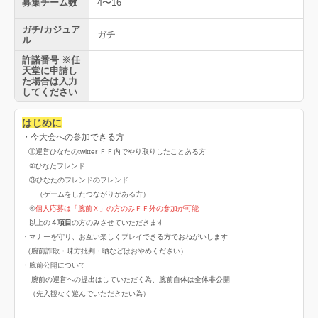
募集チーム数
4〜16
ガチ/カジュア
ガチ
ル
許諾番号 ※任
天堂に申請し
た場合は入力
してください
はじめに
・今大会への参加できる方
①運営ひなたのtwitter ＦＦ内でやり取りしたことある方
②ひなたフレンド
③ひなたのフレンドのフレンド
（ゲームをしたつながりがある方）
④
個人応募は「腕前Ｘ」の方のみＦＦ外の参加が可能
以上の
４項目
の方のみさせていただきます
・マナーを守り、お互い楽しくプレイできる方でおねがいします
（腕前詐欺・味方批判・晒などはおやめください）
・腕前公開について
腕前の運営への提出はしていただく為、腕前自体は全体非公開
（先入観なく遊んでいただきたい為）