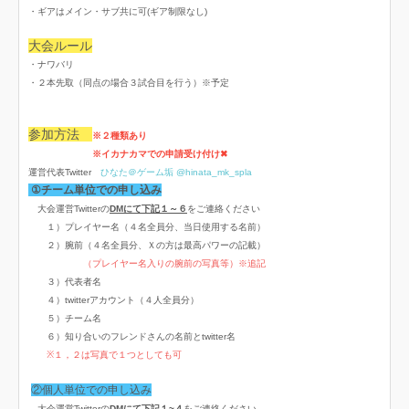
・ギアはメイン・サブ共に可(ギア制限なし)
大会ルール
・ナワバリ
・２本先取（同点の場合３試合目を行う）※予定
参加方法
※２種類あり
※イカナカマでの申請受け付け✖
運営代表Twitter
ひなた＠ゲーム垢 @hinata_mk_spla
①チーム単位での申し込み
大会運営Twitterの
DMにて下記１～６
をご連絡ください
１）プレイヤー名（４名全員分、当日使用する名前）
２）腕前（４名全員分、Ｘの方は最高パワーの記載）
（プレイヤー名入りの腕前の写真等）※追記
３）代表者名
４）twitterアカウント（４人全員分）
５）チーム名
６）知り合いのフレンドさんの名前とtwitter名
※１，２は写真で１つとしても可
②個人単位での申し込み
大会運営Twitterの
DMにて下記１~４
をご連絡ください