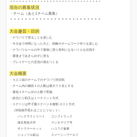
＊＊＊＊＊＊＊＊＊＊＊＊＊＊＊＊＊＊＊＊＊＊＊＊＊＊＊＊＊＊
現在の募集状況
・チーム（あと1チーム募集）
＊＊＊＊＊＊＊＊＊＊＊＊＊＊＊＊＊＊＊＊＊＊＊＊＊
大会趣旨・目的
・ナワバリで塗ることを楽しむ
・今大会で仲間になった方と、戦略やチームワーク作りを楽しむ
・ナワバリルールの中で最後に塗り有利になるバトルを目指す
・最後まであきらめずに塗る
・プレイヤーとの交流の場をつくる
大会概要
・４人１組のチームでのナワバリ対抗戦
・チーム内の腕前Ｘの人数は最大で２名とする
・最低４チーム分の人数で実施
・総当たり戦又はトーナメント方式
・ステージは甲子園ステージ８種類 ロスト方式
（対戦相手変わるごとにリセット）
バッテラストリート コンブトラック
海女美術大学 マンタマリア号
ザトウマーケット ハコフグ倉庫
ショッツル鉱山 スメーシ―ワールド