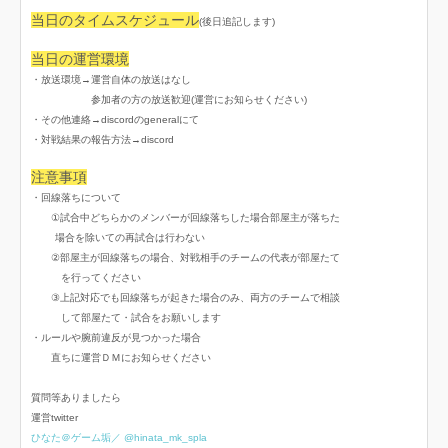
当日のタイムスケジュール
(後日追記します)
当日の運営環境
・放送環境→運営自体の放送はなし
参加者の方の放送歓迎(運営にお知らせください)
・その他連絡→discordのgeneralにて
・対戦結果の報告方法→discord
注意事項
・回線落ちについて
①試合中どちらかのメンバーが回線落ちした場合部屋主が落ちた
場合を除いての再試合は行わない
②部屋主が回線落ちの場合、対戦相手のチームの代表が部屋たて
を行ってください
③上記対応でも回線落ちが起きた場合のみ、両方のチームで相談
して部屋たて・試合をお願いします
・ルールや腕前違反が見つかった場合
直ちに運営ＤＭにお知らせください
質問等ありましたら
運営twitter
ひなた＠ゲーム垢／ @hinata_mk_spla