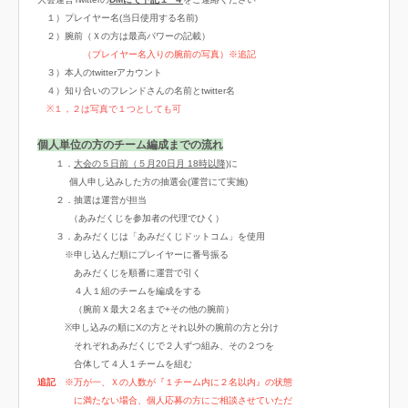
１）プレイヤー名(当日使用する名前)
２）腕前（Ｘの方は最高パワーの記載）
（プレイヤー名入りの腕前の写真）※追記
３）本人のtwitterアカウント
４）知り合いのフレンドさんの名前とtwitter名
※１，２は写真で１つとしても可
個人単位の方のチーム編成までの流れ
１．
大会の５日前（５月20日月 18時以降)
に
個人申し込みした方の抽選会(運営にて実施)
２．抽選は運営が担当
（あみだくじを参加者の代理でひく）
３．あみだくじは「あみだくじドットコム」を使用
※申し込んだ順にプレイヤーに番号振る
あみだくじを順番に運営で引く
４人１組のチームを編成をする
（腕前Ｘ最大２名まで+その他の腕前）
※申し込みの順にXの方とそれ以外の腕前の方と分け
それぞれあみだくじで２人ずつ組み、その２つを
合体して４人１チームを組む
追記
※万が一、Ｘの人数が『１チーム内に２名以内』の状態
に満たない場合、個人応募の方にご相談させていただ