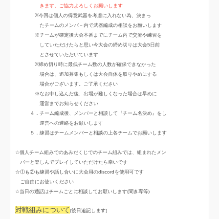
きます。ご協力よろしくお願いします
※今回は個人の得意武器を考慮に入れない為、決まっ
たチームのメンバ－内で武器編成の相談をお願いします
※チームが確定後大会本番までにチーム内で交流や練習を
していただけたらと思い今大会の締め切りは大会5日前
とさせていただいています
※締め切り時に最低チーム数の人数が確保できなかった
場合は、追加募集もしくは大会自体を取りやめにする
場合がございます。ご了承ください
※なお申し込んだ後、出場が難しくなった場合は早めに
運営までお知らせください
４．チーム編成後、メンバーと相談して『チーム名決め』をし
運営への連絡をお願いします
５．練習はチームメンバーと相談の上各チームでお願いします
☆個人チーム組みでのあみだくじでのチーム組みでは、組まれたメン
バーと楽しんでプレイしていただけたら幸いです
☆①も②も練習や話し合いに大会用のdiscordを使用可です
ご自由にお使いください
☆当日の通話はチームごとに相談してお願いします(聞き専等)
対戦組みについて
(後日追記します)