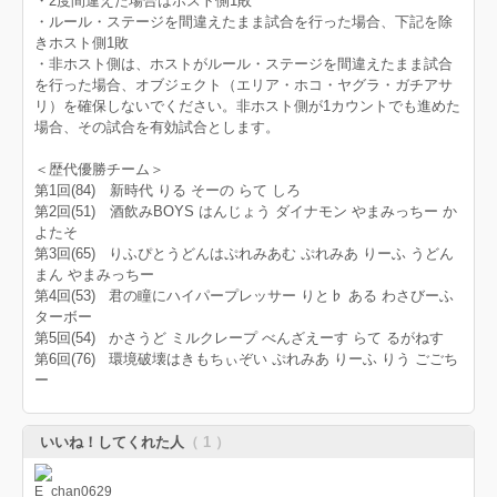
・2度間違えた場合はホスト側1敗
・ルール・ステージを間違えたまま試合を行った場合、下記を除
きホスト側1敗
・非ホスト側は、ホストがルール・ステージを間違えたまま試合
を行った場合、オブジェクト（エリア・ホコ・ヤグラ・ガチアサ
リ）を確保しないでください。非ホスト側が1カウントでも進めた
場合、その試合を有効試合とします。
＜歴代優勝チーム＞
第1回(84) 新時代 りる そーの らて しろ
第2回(51) 酒飲みBOYS はんじょう ダイナモン やまみっちー か
よたそ
第3回(65) りふぴとうどんはぷれみあむ ぷれみあ りーふ うどん
まん やまみっちー
第4回(53) 君の瞳にハイパープレッサー りと♭ ある わさびーふ
ターボー
第5回(54) かさうど ミルクレープ べんざえーす らて るがねす
第6回(76) 環境破壊はきもちぃぞい ぷれみあ りーふ りう ごごち
ー
いいね！してくれた人
（ 1 ）