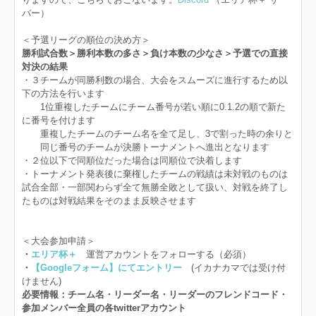
バー）
＜予選リーグの順位の決め方＞
勝利試合数＞勝利本数の多さ＞負け本数の少なさ＞予選での直接
対決の結果
・３チームが同勝利数の場合、大会をスムーズに進行するため以
下の方法を行います
1位重複したチームにチーム番号が若い順に0.1.2の順で新た
に番号を付けます
重複したチームのチーム名を全て足し、3で割った時の余りと
同じ番号のチームが決勝トーナメントへ進出となります
・２位以下で同順位だった場合は同順位で決着します
・トーナメント発表後に棄権したチームの戦績は未対戦のものは
試合全部・一部関わらず全て無勝全敗として扱い、対戦を終了し
たものは対戦結果をそのまま反映させます
＜大会参加申請＞
・
エリア杯＋
運営アカウントをフォローする（必須）
・
【Googleフォーム】にてエントリー
(イカナカマでは受け付
けません)
必要情報：チーム名・リーダー名・リーダーのフレンドコード・
参加メンバー全員の各twitterアカウント