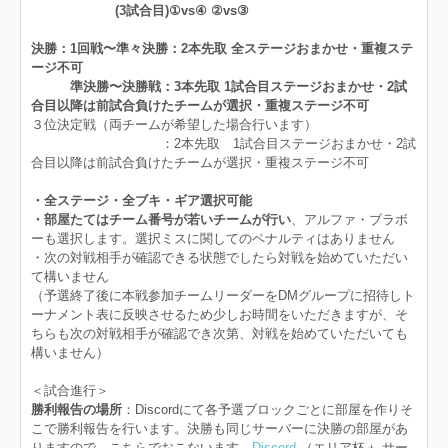
(3試合目)①vs④ ②vs③
決勝：1回戦〜準々決勝：2本先取 全ステージおまかせ・重複ステ
ージ不可
準決勝〜決勝戦：3本先取 1試合目ステージおまかせ・2試
合目以降は前試合負けたチームが選択・重複ステージ不可
３位決定戦（両チームが希望した場合行います）
：2本先取 1試合目ステージおまかせ・2試
合目以降は前試合負けたチームが選択・重複ステージ不可
・全ステージ・全ブキ・ギア選択可能
・部屋たてはチーム番号が若いチームが行い
、アルファ・ブラボ
ーも選択します。選択ミスに関してのペナルティはありません
・次の対戦相手が確認できる状態でしたら対戦を始めていただい
て構いません
（予選終了後に本戦参加チームリーダーをDMグループに招待しト
ーナメント表に反映させるため少しお時間をいただきますが、そ
ちらも次の対戦相手が確認でき次第、対戦を始めていただいても
構いません）
＜試合進行＞
勝利報告の場所
：Discordにて各予選ブロックごとに部屋を作りそ
こで勝利報告を行います。決勝も同じサーバーに決勝の部屋があ
りますので、こちらでおこないます。
Discord
（エリア杯＋ サー