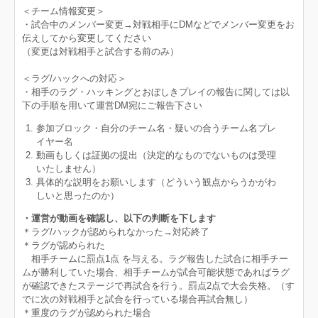
＜チーム情報変更＞
・試合中のメンバー変更→対戦相手にDMなどでメンバー変更をお
伝えしてから変更してください
（変更は対戦相手と試合する前のみ）
＜ラグ/ハックへの対応＞
・相手のラグ・ハッキングとおぼしきプレイの報告に関しては以
下の手順を用いて運営DM宛にご報告下さい
参加ブロック・自分のチーム名・疑いの合うチーム名プレ
イヤー名
動画もしくは証拠の提出（決定的なものでないものは受理
いたしません）
具体的な説明をお願いします（どういう観点からうかがわ
しいと思ったのか）
・運営が動画を確認し、以下の判断を下します
＊ラグ/ハックが認められなかった→対応終了
＊ラグが認められた
相手チームに罰点1点 を与える。ラグ報告した試合に相手チー
ムが勝利していた場合、相手チームが試合可能状態であればラグ
が確認できたステージで再試合を行う。罰点2点で大会失格。（す
でに次の対戦相手と試合を行っている場合再試合無し）
＊重度のラグが認められた場合