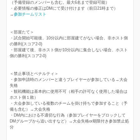
（予備登録のメンバーも含む。最大6名まで登録可能）
・必要情報の修正はDMにて受け付けます（前日21時まで）
→
参加チームリスト
＜部屋たて＞
・試合開始可能後、10分以内に部屋建てがない場合、非ホスト側
の勝利(スコア2-0)
・部屋建て後、非ホスト側が10分以内に集合しない場合、ホスト
側の勝利(スコア2-0)
＜禁止事項とペナルティ＞
・参加申請時のメンバーと違うプレイヤーが参加している→大会
失格
・観戦機能は基本的に使用不可（相手の許可なく使用した場合は
ホスト側１敗）
・大会参加している複数のチームを掛け持ちで参加すること（予
備も含む）→大会失格
・DM内における不適切な行為（参加プレイヤーをブロックして
DMグループから追い出すなど）→大会失格or期限付き参加禁止処
分