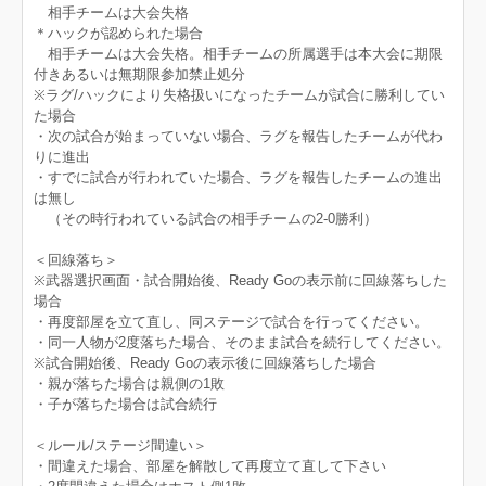
相手チームは大会失格
＊ハックが認められた場合
相手チームは大会失格。相手チームの所属選手は本大会に期限
付きあるいは無期限参加禁止処分
※ラグ/ハックにより失格扱いになったチームが試合に勝利してい
た場合
・次の試合が始まっていない場合、ラグを報告したチームが代わ
りに進出
・すでに試合が行われていた場合、ラグを報告したチームの進出
は無し
（その時行われている試合の相手チームの2-0勝利）
＜回線落ち＞
※武器選択画面・試合開始後、Ready Goの表示前に回線落ちした
場合
・再度部屋を立て直し、同ステージで試合を行ってください。
・同一人物が2度落ちた場合、そのまま試合を続行してください。
※試合開始後、Ready Goの表示後に回線落ちした場合
・親が落ちた場合は親側の1敗
・子が落ちた場合は試合続行
＜ルール/ステージ間違い＞
・間違えた場合、部屋を解散して再度立て直して下さい