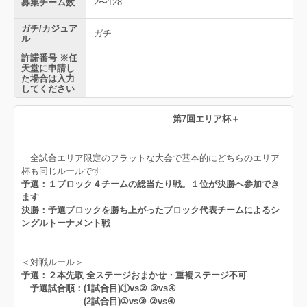
募集チーム数
2〜128
ガチ/カジュア
ガチ
ル
許諾番号 ※任
天堂に申請し
た場合は入力
してください
第7回エリア杯＋
全試合エリア限定のフラットな大会で基本的にどちらのエリア
杯も同じルールです
予選：１ブロック４チームの総当たり戦。１位が決勝へ参加でき
ます
決勝：予選ブロックを勝ち上がったブロック代表チームによるシ
ングルトーナメント戦
＜対戦ルール＞
予選：２本先取 全ステージおまかせ・重複ステージ不可
予選試合順：(1試合目)①vs② ③vs④
(2試合目)①vs③ ②vs④