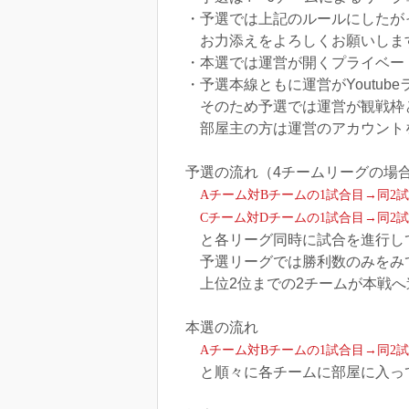
・予選では上記のルールにしたが
お力添えをよろしくお願いします(
・本選では運営が開くプライベー
・予選本線ともに運営がYoutu
そのため予選では運営が観戦枠
部屋主の方は運営のアカウント
予選の流れ（4チームリーグの場
チーム対
チームの
試合目→同
試
A
B
1
2
チーム対
チームの
試合目→同
試
C
D
1
2
と各リーグ同時に試合を進行し
予選リーグでは勝利数のみをみ
上位2位までの2チームが本戦へ
本選の流れ
チーム対
チームの
試合目→同
試
A
B
1
2
と順々に各チームに部屋に入っ