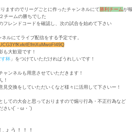
ーを作りますのでリーグごとに作ったチャンネルにて
勝利チーム
が
で２チームの勝ちでした
のフレンドコードを確認し、次の試合を始めて下さい
チャンネルにてライブ配信をする予定です。
el/UCG3YfKvkrlEfmXuMwoFI49Q
影も大歓迎です！
ぽす杯
」をつけていただければうれしいです！
チャンネルも用意させていただきます！
ん！
意見交換をしていただいくなど様々に活用して下さいー！
としての大会と思っておりますので煽り行為・不正行為など
い(´・ω・`)
しょう！！！