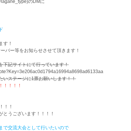
gane_type)のDMに
ド
ます！
dのサーバー等をお知らせさせて頂きます！
を下記サイトにて行っています！
01_Vote?Key=3e206ac0d1794a16994a8698ad6133aa
たいステージに1票お願いします！！
！！！！！
！！！
がとうございます！！！！
まで交流大会として行いたいので