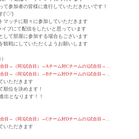
って参加者の皆様に進行していただきたいです！
'◇')ゞ
トマッチに順々に参加していただきます
beライブにて配信をしたいと思っています
として部屋に参加する場合もございます
を観戦にしていただくようお願いします
合）
合目→（同
試合目）→
チーム対
チームの
試合目→…
3
A
C
1
合目→（同
試合目）→
チーム対
チームの
試合目→…
3
B
D
1
ていただきます
て順位を決めます！
進出となります！！
合目→（同
試合目）→
チーム対
チームの
試合目→…
3
C
D
1
ていただきます