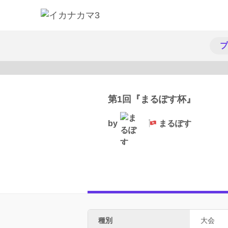
プ
第1回『まるぽす杯』
by
まるぽす
種別
大会