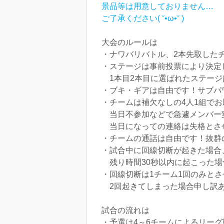
景品等は用意しておりません…
ご了承ください( ˘•ω•˘ )
大会のルールは
・ナワバリバトル、2本先取した
・ステージは事前投票により決定
1本目2本目に選ばれたステージ
・ブキ・ギアは自由です！サブパ
・チームは補欠なしの4人1組で
当日不参加などで急遽メンバー
当日になっての連絡は失格とさ
・チームの通話は自由です！抜群
・試合中に回線切断が起きた場合
残り時間30秒以内に起こった場
・回線切断は1チーム1回のみと
2回起きてしまった場合申し訳
試合の流れは
・予選は4～6チームによるリー