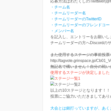
応募方法はわたくしのTwittwer(@Ha
・チーム名
・チームリーダー名
・チームリーダーのTwitterID
・チームリーダーのフレンドコー
・メンバー名
を記入し、エントリーをお願いし
チームリーダーの方へDiscor
また使用するステージの事前投票
http://tagvote.grinspace.jp/Cb
無記名で構いません！自分の戦い
使用するステージが決定しました
以上の10ステージとなります！！
投票にご協力いただきましてあり
大会とは銘打っていますが、あく